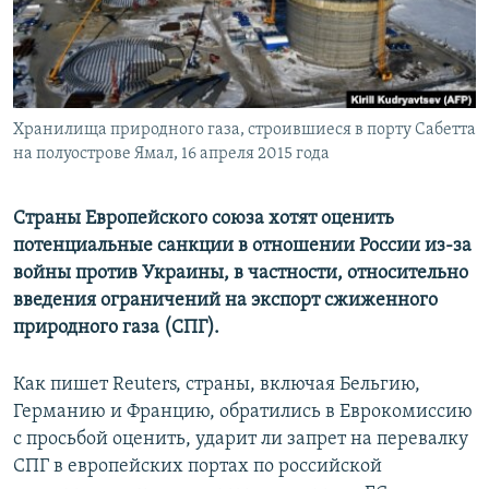
ПРИСОЕДИНЯЙТЕСЬ!
ПОБЕДИТЕЛЕЙ НЕ СУДЯТ?
КРЫМ.НЕПОКОРЕННЫЙ
ELIFBE
Хранилища природного газа, строившиеся в порту Сабетта
УКРАИНСКАЯ ПРОБЛЕМА КРЫМА
на полуострове Ямал, 16 апреля 2015 года
Все сайты RFE/RL
Страны Европейского союза хотят оценить
потенциальные санкции в отношении России из-за
войны против Украины, в частности, относительно
введения ограничений на экспорт сжиженного
природного газа (СПГ).
Как пишет Reuters, страны, включая Бельгию,
Германию и Францию, обратились в Еврокомиссию
с просьбой оценить, ударит ли запрет на перевалку
СПГ в европейских портах по российской