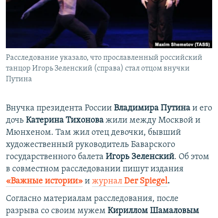
ПРИСОЕДИНЯЙТЕСЬ!
ПОБЕДИТЕЛЕЙ НЕ СУДЯТ?
КРЫМ.НЕПОКОРЕННЫЙ
ELIFBE
Расследование указало, что прославленный российский
УКРАИНСКАЯ ПРОБЛЕМА КРЫМА
танцор Игорь Зеленский (справа) стал отцом внучки
Все сайты RFE/RL
Путина
Внучка президента России
Владимира Путина
и его
дочь
Катерина Тихонова
жили между Москвой и
Мюнхеном. Там жил отец девочки, бывший
художественный руководитель Баварского
государственного балета
Игорь Зеленский
. Об этом
в совместном расследовании пишут издания
«Важные истории»
и
журнал
Der Spiegel
.
Согласно материалам расследования, после
разрыва со своим мужем
Кириллом Шамаловым