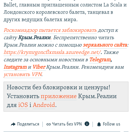
Ballet, главным приглашенным солистом La Scala и
Лондонского королевского балета, танцевал в
других ведущих балетах мира.
Роскомнадзор пытается заблокировать
доступ к
сайту
Крым.Реалии
.
Беспрепятственно читать
Крым.Реалии можно с помощью
зеркального сайта
:
https://krymrgoncflxmssla.azureedge.net/
.
Также
следите за основными новостями в
Telegram
,
Instagram
и
Viber
Крым.Реалии. Рекомендуем вам
установить
VPN
.
Новости без блокировки и цензуры!
Установить
приложение
Крым.Реалии
для
iOS
і
Android
.
Поделиться
Читать без VPN
Follow us