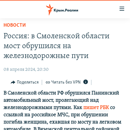
Доступность
ссылки
Вернуться
НОВОСТИ
к
НОВОСТИ
Россия: в Смоленской области
основному
СПЕЦПРОЕКТЫ
содержанию
мост обрушился на
ВОДА
Вернутся
ГРУЗ 200
железнодорожные пути
к
ИСТОРИЯ
КАРТА ВОЕННЫХ ОБЪЕКТОВ КРЫМА
главной
08 апреля 2024, 20:30
ЕЩЕ
11 ЛЕТ ОККУПАЦИИ КРЫМА. 11 ИСТОРИЙ СОПРОТИВЛЕНИЯ
навигации
Вернутся
Поделиться
Читать без VPN
РАДІО СВОБОДА
ИНТЕРАКТИВ
к
В Смоленской области РФ обрушился Панинский
КАК ОБОЙТИ БЛОКИРОВКУ
ИНФОГРАФИКА
поиску
автомобильный мост, пролегающий над
ТЕЛЕПРОЕКТ КРЫМ.РЕАЛИИ
железнодорожными путями. Как
пишет РБК
со
Українською
ссылкой на российкое МЧС, при обрушении
СОВЕТЫ ПРАВОЗАЩИТНИКОВ
Qırımtatar
погибла женщина, ехавшая по мосту на легковом
ПРОПАВШИЕ БЕЗ ВЕСТИ
автомобиле. В Вяземской центральной районной