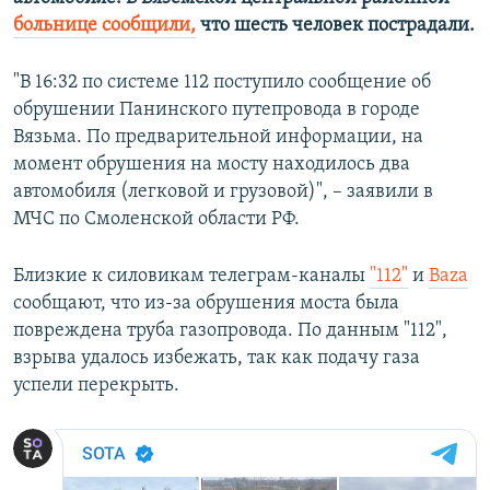
ПРИСОЕДИНЯЙТЕСЬ!
ПОБЕДИТЕЛЕЙ НЕ СУДЯТ?
больнице сообщили,
что шесть человек пострадали.
КРЫМ.НЕПОКОРЕННЫЙ
"В 16:32 по системе 112 поступило сообщение об
ELIFBE
обрушении Панинского путепровода в городе
Вязьма. По предварительной информации, на
УКРАИНСКАЯ ПРОБЛЕМА КРЫМА
момент обрушения на мосту находилось два
Все сайты RFE/RL
автомобиля (легковой и грузовой)", – заявили в
МЧС по Смоленской области РФ.
Близкие к силовикам телеграм-каналы
"112"
и
Baza
сообщают, что из-за обрушения моста была
повреждена труба газопровода. По данным "112",
взрыва удалось избежать, так как подачу газа
успели перекрыть.