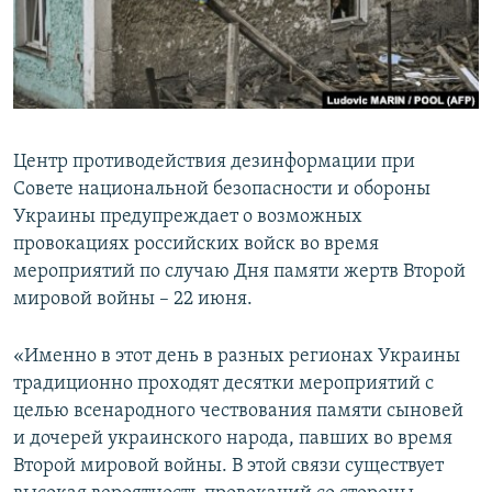
ПРИСОЕДИНЯЙТЕСЬ!
ПОБЕДИТЕЛЕЙ НЕ СУДЯТ?
КРЫМ.НЕПОКОРЕННЫЙ
ELIFBE
УКРАИНСКАЯ ПРОБЛЕМА КРЫМА
Центр противодействия дезинформации при
Все сайты RFE/RL
Совете национальной безопасности и обороны
Украины предупреждает о возможных
провокациях российских войск во время
мероприятий по случаю Дня памяти жертв Второй
мировой войны – 22 июня.
«Именно в этот день в разных регионах Украины
традиционно проходят десятки мероприятий с
целью всенародного чествования памяти сыновей
и дочерей украинского народа, павших во время
Второй мировой войны. В этой связи существует