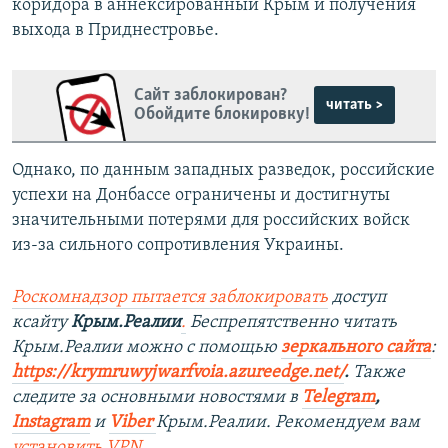
коридора в аннексированный Крым и получения
выхода в Приднестровье.
Сайт заблокирован?
читать >
Обойдите блокировку!
Однако, по данным западных разведок, российские
успехи на Донбассе ограничены и достигнуты
значительными потерями для российских войск
из-за сильного сопротивления Украины.
Роскомнадзор пытается заблокировать
доступ
ксайту
Крым.Реалии
.
Беспрепятственно читать
Крым.Реалии можно с помощью
зеркального сайта
:
https://krymruwyjwarfvoia.azureedge.net/
.
Также
следите за основными новостями в
Telegram
,
Instagram
и
Viber
Крым.Реалии. Рекомендуем вам
установить
VPN
.