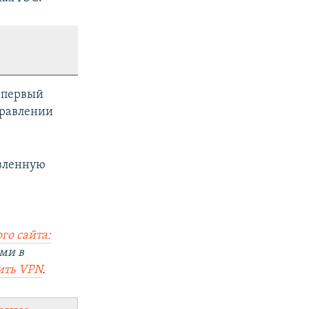
а первый
правлении
авленную
го сайта:
ми в
ить
VPN
.