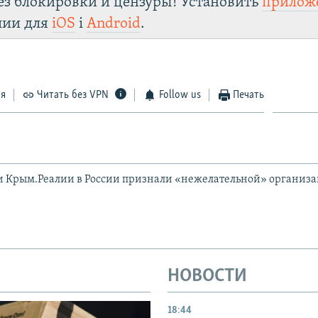
ез блокировки и цензуры! Установить
прилож
лии для
iOS
і
Android
.
ся
Читать без VPN
Follow us
Печать
и Крым.Реалии в России признали «нежелательной» организ
НОВОСТИ
18:44