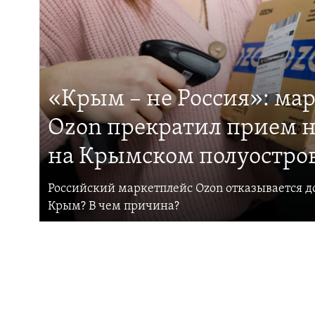
«Крым – не Россия»: ма
Ozon прекратил прием н
на Крымском полуостро
Российский маркетплейс Ozon отказывается до
Крым? В чем причина?