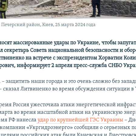
 Печерский район, Киев, 25 марта 2024 года
носят массированные удары по Украине, чтобы запугат
ил секретарь Совета национальной безопасности и обо
твиненко на встрече с экспрезидентом Хорватии Кол
рович, информирует 2 апреля пресс-служба СНБО Укр
 – защитить наши города и это очень сложно без запа
– сказал Литвиненко во время обсуждения ситуации в
время Россия ужесточила атаки энергетической инфра
марта во время масштабной атаки на украинскую энер
емя РФ нанесла
удар по крупнейшей ГЭС Украины
– Дн
 компании «Укргидроэнерго» сообщили о серьезных 
 целями российских атак были Каневская и Днестровск