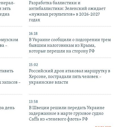
енерал-
Разработка баллистики и
 зять
антибаллистики: Зеленский ожидает
медиа
«нужных результатов» в 2026-2027
годах
16:18
Ормузском
В Украине сообщили о подозрении трем
ва –
бывшим налоговикам из Крыма,
которые перешли на сторону РФ
15:02
тавить
Российский дрон атаковал маршрутку в
Херсоне, пострадали пять человек –
 запасов –
украинские власти
13:58
за день
В Швеции решили передать Украине
задержанное в марте грузовое судно
Caffa из «теневого флота» РФ