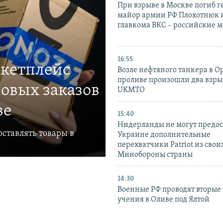
При взрыве в Москве погиб г
майор армии РФ Плохотнюк и
главкома ВКС – российские 
16:55
ркетплейс
Возле нефтяного танкера в 
проливе произошли два взры
овых заказов
UKMTO
ве
15:40
Нидерланды не могут предос
ставлять товары в
Украине дополнительные
перехватчики Patriot из своих
Минобороны страны
14:30
Военные РФ проводят вторые 
учения в Оливе под Ялтой