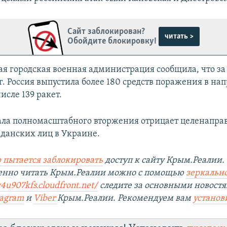
Сайт заблокирован?
читать >
Обойдите блокировку!
ая городская военная администрация сообщила, что з
г. Россия выпустила более 180 средств поражения в на
числе 139 ракет.
ала полномасштабного вторжения отрицает целенапр
жданских лиц в Украине.
 пытается заблокировать
доступ к сайту Крым.Реалии.
венно читать Крым.Реалии можно с помощью
зеркально
4u907kfs.cloudfront.net/
следите за основными новостя
tagram
и
Viber
Крым.Реалии. Рекомендуем вам
установ