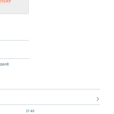
ение
ацией
17:40