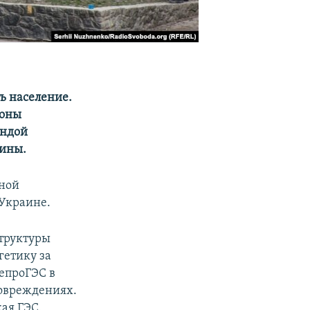
ь население.
роны
индой
аины.
дной
 Украине.
структуры
гетику за
епроГЭС в
повреждениях.
ая ГЭС.