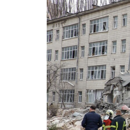
ПОБЕДИТЕЛЕЙ НЕ СУДЯТ?
КРЫМ.НЕПОКОРЕННЫЙ
ELIFBE
УКРАИНСКАЯ ПРОБЛЕМА КРЫМА