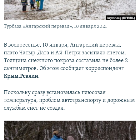
ПРИСОЕДИНЯЙТЕСЬ!
ПОБЕДИТЕЛЕЙ НЕ СУДЯТ?
КРЫМ.НЕПОКОРЕННЫЙ
Турбаза «Ангарский перевал», 10 января 2021
ELIFBE
УКРАИНСКАЯ ПРОБЛЕМА КРЫМА
В воскресенье, 10 января, Ангарский перевал,
Все сайты RFE/RL
плато Чатыр-Дага и Ай-Петри засыпало снегом.
Толщина снежного покрова составила не более 2
сантиметров. Об этом сообщает корреспондент
Крым.Реалии
.
Поскольку сразу установилась плюсовая
температура, проблем автотранспорту и дорожным
службам снег не создал.