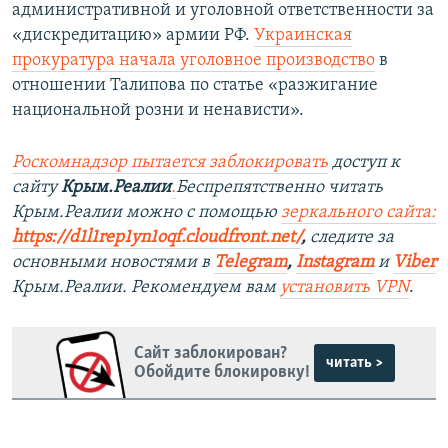
административной и уголовной ответственности за
«дискредитацию» армии РФ.
Украинская
прокуратура начала уголовное производство
в
отношении Талипова по статье «разжигание
национальной розни и ненависти».
Роскомнадзор пытается заблокировать
доступ к
сайту
Крым.Реалии
.
Беспрепятственно читать
Крым.Реалии можно с помощью
зеркального сайта:
https://d1l1rep1yn1oqf.cloudfront.net/
,
следите за
основными новостями в
Telegram
,
Instagram
и
Viber
Крым.Реалии. Рекомендуем вам
установить VPN
.
Сайт заблокирован?
читать >
Обойдите блокировку!