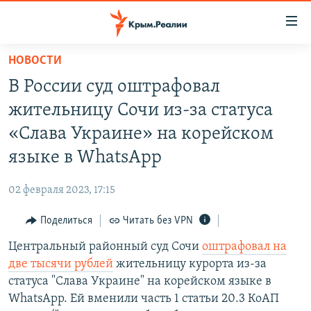
Доступность
ссылки
Вернуться
НОВОСТИ
к
НОВОСТИ
В России суд оштрафовал
основному
СПЕЦПРОЕКТЫ
содержанию
жительницу Сочи из-за статуса
ВОДА
Вернутся
ГРУЗ 200
«Слава Украине» на корейском
к
ИСТОРИЯ
КАРТА ВОЕННЫХ ОБЪЕКТОВ КРЫМА
языке в WhatsApp
главной
ЕЩЕ
11 ЛЕТ ОККУПАЦИИ КРЫМА. 11 ИСТОРИЙ СОПРОТИВЛЕНИЯ
навигации
02 февраля 2023, 17:15
Вернутся
РАДІО СВОБОДА
ИНТЕРАКТИВ
к
Поделиться
Читать без VPN
КАК ОБОЙТИ БЛОКИРОВКУ
ИНФОГРАФИКА
поиску
Центральный районный суд Сочи
оштрафовал на
ТЕЛЕПРОЕКТ КРЫМ.РЕАЛИИ
Українською
две тысячи рублей
жительницу курорта из-за
СОВЕТЫ ПРАВОЗАЩИТНИКОВ
статуса "Слава Украине" на корейском языке в
Qırımtatar
WhatsApp. Ей вменили часть 1 статьи 20.3 КоАП
ПРОПАВШИЕ БЕЗ ВЕСТИ