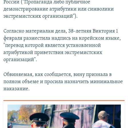
России ("Пропаганда либо публичное
ПРИСОЕДИНЯЙТЕСЬ!
ПОБЕДИТЕЛЕЙ НЕ СУДЯТ?
демонстрирование атрибутики или символики
КРЫМ.НЕПОКОРЕННЫЙ
экстремистских организаций").
ELIFBE
Согласно материалам дела, 38-летняя Виктория 1
УКРАИНСКАЯ ПРОБЛЕМА КРЫМА
февраля разместила надпись на корейском языке,
Все сайты RFE/RL
"перевод которой является установленной
атрибутикой приветствия экстремистских
организаций".
Обвиняемая, как сообщается, вину признала в
полном объеме и просила назначить минимальное
наказание.