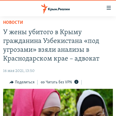
Доступность
ссылки
Вернуться
НОВОСТИ
к
НОВОСТИ
У жены убитого в Крыму
основному
СПЕЦПРОЕКТЫ
содержанию
гражданина Узбекистана «под
ВОДА
Вернутся
ГРУЗ 200
угрозами» взяли анализы в
к
ИСТОРИЯ
КАРТА ВОЕННЫХ ОБЪЕКТОВ КРЫМА
Краснодарском крае – адвокат
главной
ЕЩЕ
11 ЛЕТ ОККУПАЦИИ КРЫМА. 11 ИСТОРИЙ СОПРОТИВЛЕНИЯ
навигации
16 мая 2021, 13:50
Вернутся
РАДІО СВОБОДА
ИНТЕРАКТИВ
к
Поделиться
Читать без VPN
КАК ОБОЙТИ БЛОКИРОВКУ
ИНФОГРАФИКА
поиску
ТЕЛЕПРОЕКТ КРЫМ.РЕАЛИИ
Українською
СОВЕТЫ ПРАВОЗАЩИТНИКОВ
Qırımtatar
ПРОПАВШИЕ БЕЗ ВЕСТИ