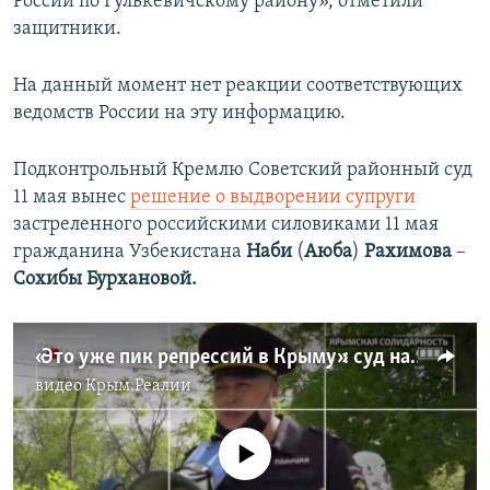
России по Гулькевичскому району», отметили
защитники.
На данный момент нет реакции соответствующих
ведомств России на эту информацию.
Подконтрольный Кремлю Советский районный суд
11 мая вынес
решение о выдворении супруги
застреленного российскими силовиками 11 мая
гражданина Узбекистана
Наби
(
Аюба
)
Рахимова
–
Сохибы Бурхановой.
«Это уже пик репрессий в Крыму»: суд над супругой убитого гражданина Узбекистана – Сохибой Бурхановой (видео)
видео
Крым.Реалии
No media source currently available