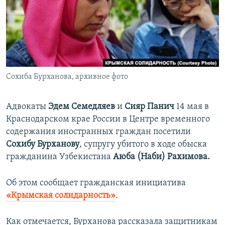
ПРИСОЕДИНЯЙТЕСЬ!
ПОБЕДИТЕЛЕЙ НЕ СУДЯТ?
КРЫМ.НЕПОКОРЕННЫЙ
ELIFBE
УКРАИНСКАЯ ПРОБЛЕМА КРЫМА
Все сайты RFE/RL
Сохиба Бурханова, архивное фото
Адвокаты
Эдем Семедляев
и
Сияр Панич
14 мая в
Краснодарском крае России в Центре временного
содержания иностранных граждан посетили
Сохибу Бурханову
, супругу убитого в ходе обыска
гражданина Узбекистана
Аюба (Наби) Рахимова.
Об этом сообщает гражданская инициатива
«Крымская солидарность»
.
Как отмечается, Бурханова рассказала защитникам