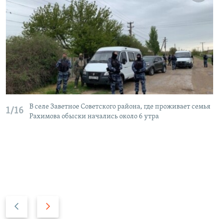
В селе Заветное Советского района, где проживает семья
1/16
Рахимова обыски начались около 6 утра
П
С
р
л