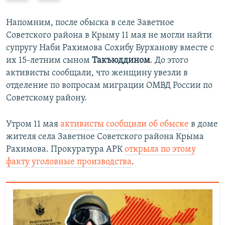
е
е
д
д
Напомним, после обыска в селе Заветное
ы
у
Советского района в Крыму 11 мая не могли найти
д
ю
супругу Наби Рахимова Сохибу Бурханову вместе с
у
щ
их 15-летним сыном
Такъюддином
. До этого
щ
и
активисты сообщали, что женщину увезли в
и
й
отделение по вопросам миграции ОМВД России по
й
с
Советскому району.
с
л
л
а
Утром 11 мая
активисты сообщили об обыске
в доме
а
й
жителя села Заветное Советского района Крыма
й
д
Рахимова. Прокуратура АРК
открыла по этому
д
факту уголовные производства
.