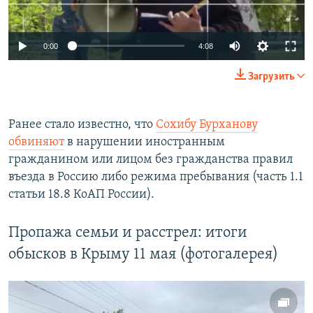
Auto
0:00
4:08
240p
Загрузить
360p
Auto
240p
360p
480p
480p
Ранее стало известно, что
Сохибу Бурханову
обвиняют
в нарушении иностранным
720p
720p
1080p
гражданином или лицом без гражданства правил
1080p
въезда в Россию либо режима пребывания (часть 1.1
статьи 18.8 КоАП России).
Пропажа семьи и расстрел: итоги
обысков в Крыму 11 мая (фотогалерея)