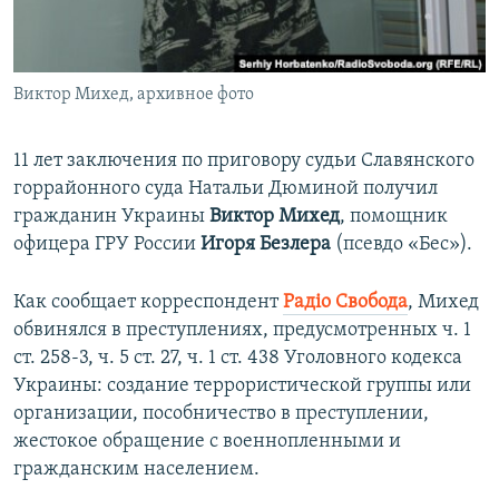
ПРИСОЕДИНЯЙТЕСЬ!
ПОБЕДИТЕЛЕЙ НЕ СУДЯТ?
КРЫМ.НЕПОКОРЕННЫЙ
Виктор Михед, архивное фото
ELIFBE
УКРАИНСКАЯ ПРОБЛЕМА КРЫМА
11 лет заключения по приговору судьи Славянского
Все сайты RFE/RL
горрайонного суда Натальи Дюминой получил
гражданин Украины
Виктор Михед
, помощник
офицера ГРУ России
Игоря Безлера
(псевдо «Бес»).
Как сообщает корреспондент
Радіо Свобода
, Михед
обвинялся в преступлениях, предусмотренных ч. 1
ст. 258-3, ч. 5 ст. 27, ч. 1 ст. 438 Уголовного кодекса
Украины: создание террористической группы или
организации, пособничество в преступлении,
жестокое обращение с военнопленными и
гражданским населением.