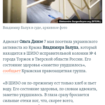
ПРИСОЕДИНЯЙТЕСЬ!
ПОБЕДИТЕЛЕЙ НЕ СУДЯТ?
КРЫМ.НЕПОКОРЕННЫЙ
ELIFBE
Владимир Балух в суде, архивное фото
УКРАИНСКАЯ ПРОБЛЕМА КРЫМА
Все сайты RFE/RL
Адвокат
Ольга Динзе
7 мая посетила украинского
активиста из Крыма
Владимира Балуха
, который
находится в ШИЗО​ исправительной колонии № 4
города Торжок в Тверской области России. Его
состояние здоровья «заметно ухудшилось»,
сообщает
Крымская правозащитная группа.
«В ШИЗО он по-прежнему ест только хлеб и пьет
воду. Его состояние здоровья, по словам адвоката,
заметно ухудшилось. В глаза сразу бросаются
сильные отеки ног, что, скорее всего,