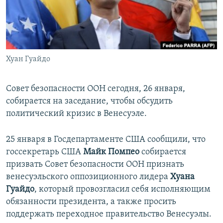
ПРИСОЕДИНЯЙТЕСЬ!
ПОБЕДИТЕЛЕЙ НЕ СУДЯТ?
КРЫМ.НЕПОКОРЕННЫЙ
ELIFBE
Хуан Гуайдо
УКРАИНСКАЯ ПРОБЛЕМА КРЫМА
Все сайты RFE/RL
Совет безопасности ООН сегодня, 26 января,
собирается на заседание, чтобы обсудить
политический кризис в Венесуэле.
25 января в Госдепартаменте США сообщили, что
госсекретарь США
Майк Помпео
собирается
призвать Совет безопасности ООН признать
венесуэльского оппозиционного лидера
Хуана
Гуайдо
, который провозгласил себя исполняющим
обязанности президента, а также просить
поддержать переходное правительство Венесуэлы.