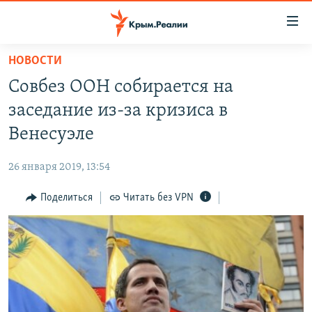
Доступность
ссылки
Вернуться
НОВОСТИ
к
НОВОСТИ
Совбез ООН собирается на
основному
СПЕЦПРОЕКТЫ
содержанию
заседание из-за кризиса в
ВОДА
Вернутся
ГРУЗ 200
Венесуэле
к
ИСТОРИЯ
КАРТА ВОЕННЫХ ОБЪЕКТОВ КРЫМА
главной
26 января 2019, 13:54
ЕЩЕ
11 ЛЕТ ОККУПАЦИИ КРЫМА. 11 ИСТОРИЙ СОПРОТИВЛЕНИЯ
навигации
Вернутся
Поделиться
Читать без VPN
РАДІО СВОБОДА
ИНТЕРАКТИВ
к
КАК ОБОЙТИ БЛОКИРОВКУ
ИНФОГРАФИКА
поиску
ТЕЛЕПРОЕКТ КРЫМ.РЕАЛИИ
Українською
СОВЕТЫ ПРАВОЗАЩИТНИКОВ
Qırımtatar
ПРОПАВШИЕ БЕЗ ВЕСТИ