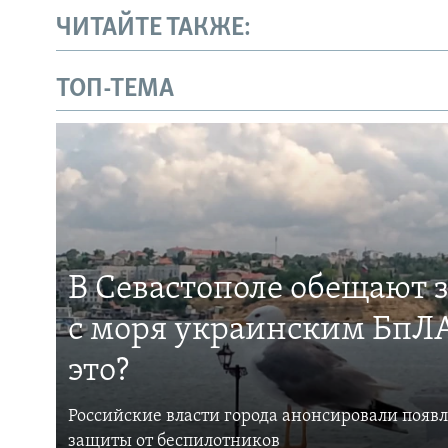
ЧИТАЙТЕ ТАКЖЕ:
ТОП-ТЕМА
В Севастополе обещают 
с моря украинским БпЛА
это?
Российские власти города анонсировали появ
защиты от беспилотников