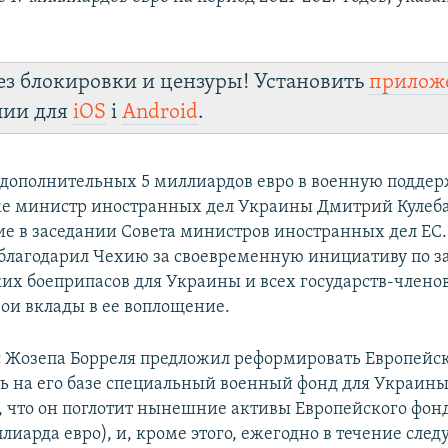
ез блокировки и цензуры! Установить
прилож
лии для
iOS
і
Android
.
дополнительных 5 миллиардов евро в военную подде
е министр иностранных дел Украины Дмитрий Кулеба
ие в заседании Совета министров иностранных дел ЕС.
облагодарил Чехию за своевременную инициативу по з
их боеприпасов для Украины и всех государств-членов
вои вклады в ее воплощение.
с Жозепа Борреля предложил реформировать Европейс
ть на его базе специальный военный фонд для Украины
, что он поглотит нынешние активы Европейского фон
ллиарда евро), и, кроме этого, ежегодно в течение сл