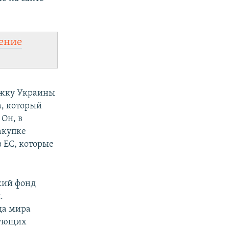
ение
ржку Украины
, который
 Он, в
акупке
 ЕС, которые
кий фонд
.
да мира
едующих