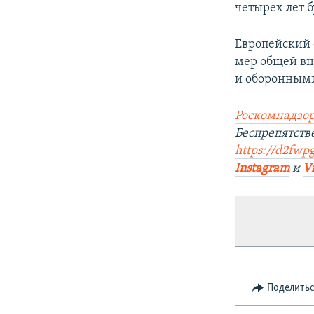
четырех лет б
Европейский 
мер общей вн
и оборонным
Роскомнадзор
Беспрепятст
https://d2fwpg
Instagram
и
V
Поделить