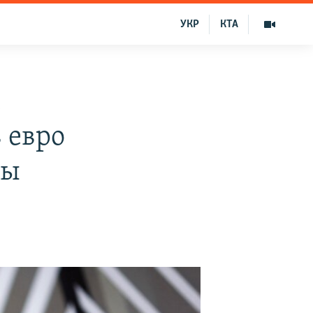
УКР
КТА
е
 евро
ны