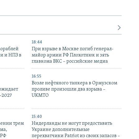
18:44
кораблей
При взрыве в Москве погиб генерал-
и и НПЗ в
майор армии РФ Плохотнюк и зять
главкома ВКС – российские медиа
16:55
Возле нефтяного танкера в Ормузском
 ожидает
проливе произошли два взрыва –
-2027
UKMTO
15:40
рении трем
Нидерланды не могут предоставить
ма,
Украине дополнительные
 РФ
перехватчики Patriot из своих запасов –