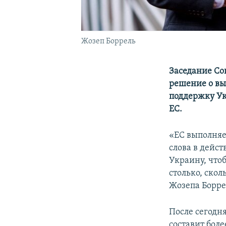
Жозеп Боррель
Заседание Со
решение о вы
поддержку Ук
ЕС.
«ЕС выполняе
слова в дейс
Украину, что
столько, скол
Жозепа Борре
После сегодн
составит боле