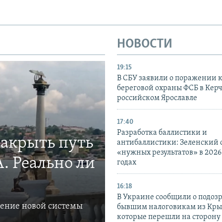
НОВОСТИ
19:15
В СБУ заявили о поражении 
береговой охраны ФСБ в Керч
российском Ярославле
17:40
Разработка баллистики и
закрыть путь
антибаллистики: Зеленский
«нужных результатов» в 2026
. Реально ли
годах
16:18
В Украине сообщили о подоз
ление новой системы
бывшим налоговикам из Кры
которые перешли на сторону