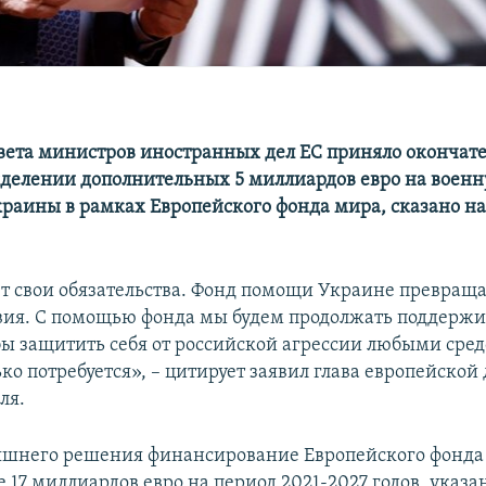
вета министров иностранных дел ЕС приняло окончат
делении дополнительных 5 миллиардов евро на воен
раины в рамках Европейского фонда мира, сказано на
т свои обязательства. Фонд помощи Украине превращ
твия. С помощью фонда мы будем продолжать поддержи
бы защитить себя от российской агрессии любыми сре
ько потребуется», – цитирует заявил глава европейско
ля.
яшнего решения финансирование Европейского фонда
е 17 миллиардов евро на период 2021-2027 годов, указа