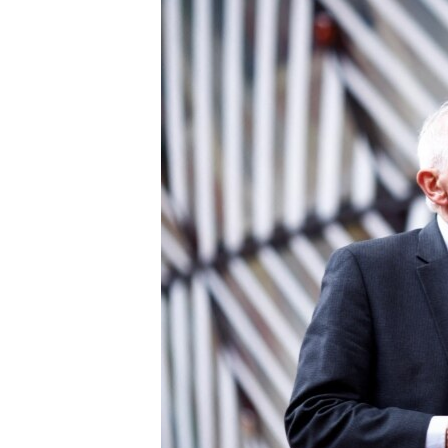
ПОБЕДИТЕЛЕЙ НЕ СУДЯТ?
КРЫМ.НЕПОКОРЕННЫЙ
ELIFBE
УКРАИНСКАЯ ПРОБЛЕМА КРЫМА