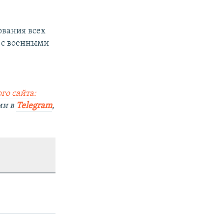
ования всех
 с военными
го сайта:
ми в
Telegram
,