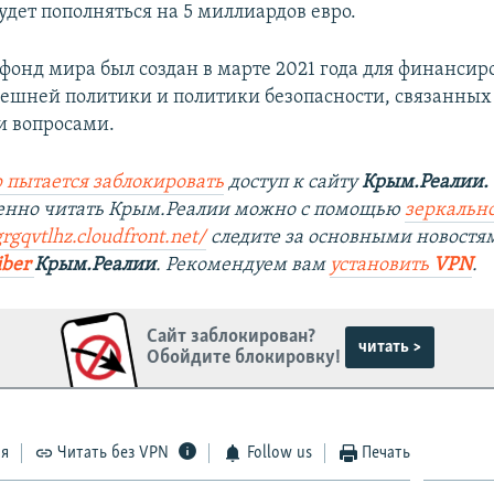
удет пополняться на 5 миллиардов евро.
фонд мира был создан в марте 2021 года для финансир
ешней политики и политики безопасности, связанных
и вопросами.
 пытается заблокировать
доступ к сайту
Крым.Реалии.
венно читать Крым.Реалии можно с помощью
зеркально
rgqvtlhz.cloudfront.net/
следите за основными новостя
iber
Крым.Реалии
. Рекомендуем вам
установить
VPN
.
Сайт заблокирован?
читать >
Обойдите блокировку!
ся
Читать без VPN
Follow us
Печать