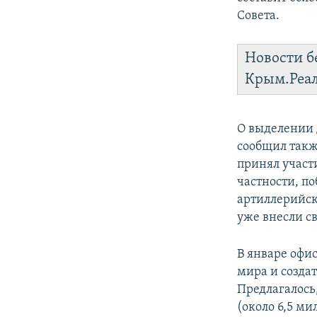
Совета.
Новости б
Крым.Реа
О выделении 
сообщил такж
принял участ
частности, п
артиллерийск
уже внесли с
В январе офи
мира и созда
Предлагалось
(около 6,5 ми