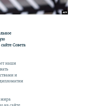
ельное
ную
 сайте Совета
ает наши
вать
дствами и
й дипломатии
 мира
но на сайте