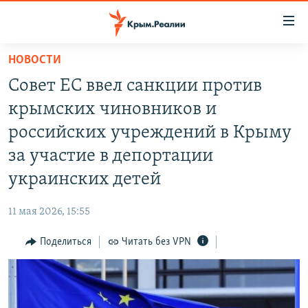
Доступность
ссылки
Вернуться
НОВОСТИ
к
НОВОСТИ
Совет ЕС ввел санкции против
основному
СПЕЦПРОЕКТЫ
содержанию
крымских чиновников и
ВОДА
Вернутся
ГРУЗ 200
российских учреждений в Крыму
к
ИСТОРИЯ
КАРТА ВОЕННЫХ ОБЪЕКТОВ КРЫМА
за участие в депортации
главной
ЕЩЕ
11 ЛЕТ ОККУПАЦИИ КРЫМА. 11 ИСТОРИЙ СОПРОТИВЛЕНИЯ
навигации
украинских детей
Вернутся
РАДІО СВОБОДА
ИНТЕРАКТИВ
к
11 мая 2026, 15:55
КАК ОБОЙТИ БЛОКИРОВКУ
ИНФОГРАФИКА
поиску
Поделиться
Читать без VPN
ТЕЛЕПРОЕКТ КРЫМ.РЕАЛИИ
Українською
СОВЕТЫ ПРАВОЗАЩИТНИКОВ
Qırımtatar
ПРОПАВШИЕ БЕЗ ВЕСТИ