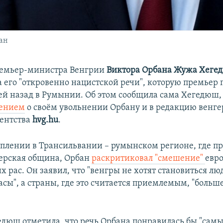
ан
ремьер-министра Венгрии
Виктора Орбана Жужа Хеге
а его "откровенно нацистской речи", которую премьер
ей назад в Румынии. Об этом сообщила сама Хегедюш,
шением
о cвоём увольнении Орбану и в редакцию венге
гентства
hvg.hu
.
уплении в Трансильвании – румынском регионе, где п
ерская община, Орбан
раскритиковал "смешение"
евр
 рас. Он заявил, что "венгры не хотят становиться л
сы", а страны, где это считается приемлемым, "больш
едюш отметила, что речь Орбана понравилась бы "сам