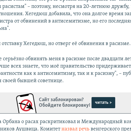
расистам" – поэтому, несмотря на 20-летнюю дружбу,
тношения. Хегедюш добавила, что она долгое время з
стра от обвинений в антисемитизме, но его последня
ьна".
 отставку Хегедюш, но отверг её обвинения в расизме.
е серьёзно обвинять меня в расизме после двадцати ле
учше всех знаете, что моё правительство придерживае
антности как к антисемитизму, так и к расизму", – пу
н своей бывшей советнице.
Сайт заблокирован?
читать >
Обойдите блокировку!
а Орбана о расах раскритиковал и Международный ко
ников Аушвица. Комитет
назвал речь
венгерского пре