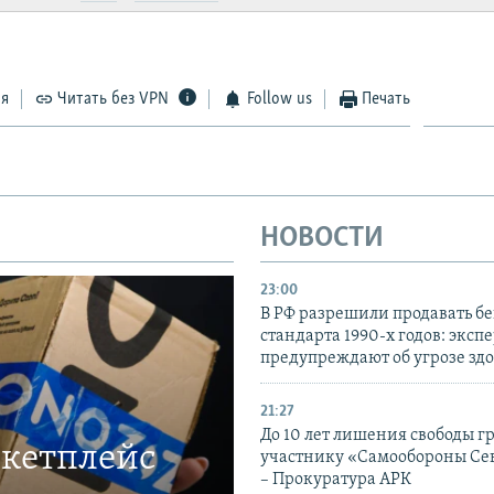
ся
Читать без VPN
Follow us
Печать
НОВОСТИ
23:00
В РФ разрешили продавать б
стандарта 1990-х годов: эксп
предупреждают об угрозе зд
21:27
До 10 лет лишения свободы г
ркетплейс
участнику «Самообороны Се
– Прокуратура АРК