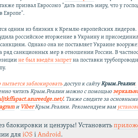
 также призвал Евросоюз "дать понять миру, что у госп
в Европе".
тся одним из близких к Кремлю европейских лидеров.
удила российское вторжение в Украину и присоединил
санкциям. Однако она не поставляет Украине вооруже
а ряд санкционных мер в отношении России. В частнос
позиции
не был введён запрет
на поставки трубопроводн
пу.
 пытается заблокировать
доступ к сайту
Крым.Реалии
.
венно читать Крым.Реалии можно с помощью
зеркально
ljtkffapact.azureedge.net/
.
Также следите за основными
tagram
и
Viber
Крым.Реалии. Рекомендуем вам
установ
ез блокировки и цензуры! Установить
прилож
лии для
iOS
і
Android
.