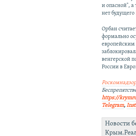
и опасной", а
нет будущего 
Орбан считае
формально ос
европейским 
заблокировал
венгерской 
России в Евро
Роскомнадзор
Беспрепятст
https://krymru
Telegram
,
Ins
Новости б
Крым.Реа