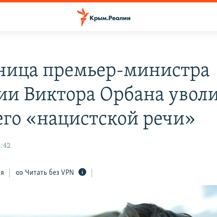
ница премьер-министра
ии Виктора Орбана увол
 его «нацистской речи»
8:42
ся
Читать без VPN