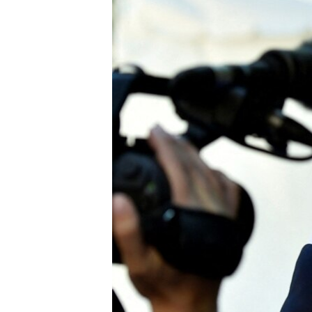
ПОБЕДИТЕЛЕЙ НЕ СУДЯТ?
КРЫМ.НЕПОКОРЕННЫЙ
ELIFBE
УКРАИНСКАЯ ПРОБЛЕМА КРЫМА