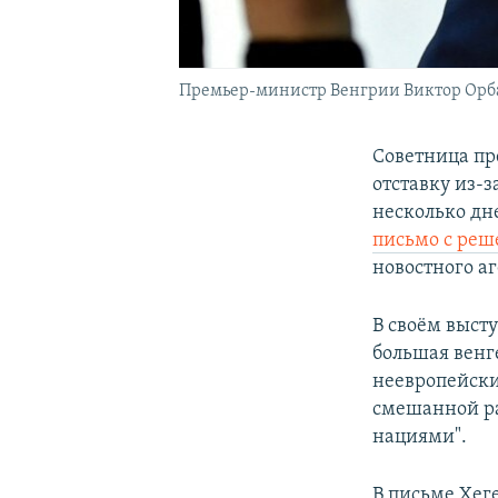
Премьер-министр Венгрии Виктор Орб
Советница п
отставку из-з
несколько дн
письмо с ре
новостного а
В своём выст
большая венг
неевропейских
смешанной ра
нациями".
В письме Хег