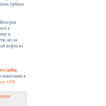
одина Орбана
 Венгрия
ась к
ние и
ти, из-за
ой нефти из
го сайта:
 новостями в
ить VPN
.
ение