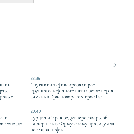
22:36
ензин
Спутники зафиксировали рост
ерты
крупного нефтяного пятна возле порта
оровью
Тамань в Краснодарском крае РФ
20:40
розит
Турция и Ирак ведут переговоры об
вастополя»
альтернативе Ормузскому проливу для
поставок нефти