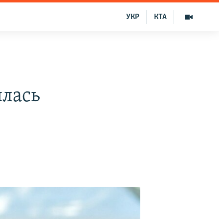
УКР
КТА
илась