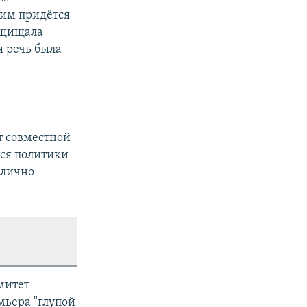
 им придётся
ащищала
я речь была
т совместной
тся политики
блично
митет
мьера "глупой