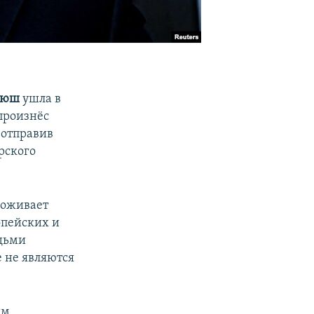
дюш
ушла в
 произнёс
 отправив
рского
роживает
опейских и
юдьми
е не являются
ым