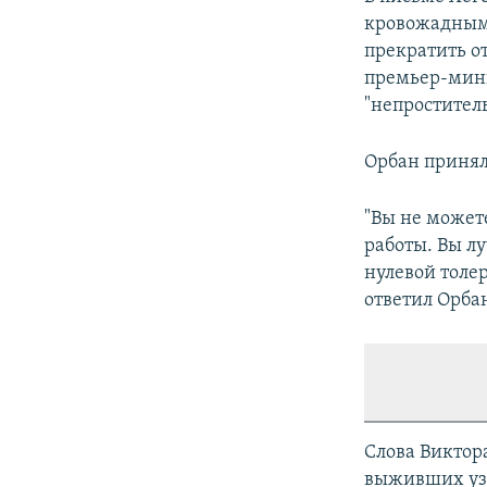
кровожадным 
прекратить о
премьер-мини
"непростител
Орбан принял
"Вы не может
работы. Вы л
нулевой толер
ответил Орба
Слова Виктор
выживших уз