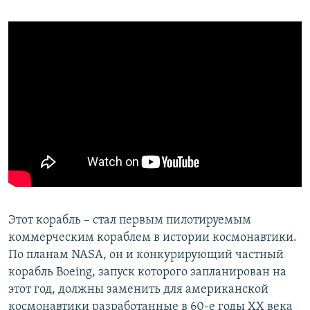
Этот корабль – стал первым пилотируемым
коммерческим кораблем в истории космонавтики.
По планам NASA, он и конкурирующий частный
корабль Boeing, запуск которого запланирован на
этот год, должны заменить для американской
космонавтики разработанные в 60-е годы XX века