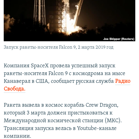
ПРИСОЕДИНЯЙТЕСЬ!
ПОБЕДИТЕЛЕЙ НЕ СУДЯТ?
КРЫМ.НЕПОКОРЕННЫЙ
ELIFBE
УКРАИНСКАЯ ПРОБЛЕМА КРЫМА
Все сайты RFE/RL
Запуск ракеты-носителя Falcon 9, 2 марта 2019 год
Компания SpaceX провела успешный запуск
ракеты-носителя Falcon 9 с космодрома на мысе
Канаверал в США, сообщает русская служба
Радио
Свобода.
Ракета вывела в космос корабль Crew Dragon,
который 3 марта должен пристыковаться к
Международной космической станции (МКС).
Трансляция запуска велась в Youtube-канале
компании.