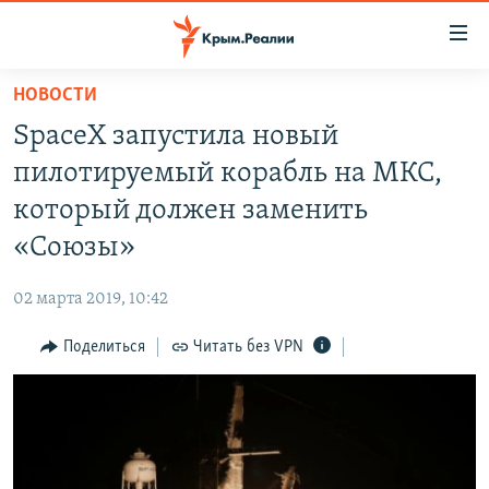
Доступность
ссылки
Вернуться
НОВОСТИ
к
НОВОСТИ
SpaceX запустила новый
основному
СПЕЦПРОЕКТЫ
содержанию
пилотируемый корабль на МКС,
ВОДА
Вернутся
ГРУЗ 200
который должен заменить
к
ИСТОРИЯ
КАРТА ВОЕННЫХ ОБЪЕКТОВ КРЫМА
«Союзы»
главной
ЕЩЕ
11 ЛЕТ ОККУПАЦИИ КРЫМА. 11 ИСТОРИЙ СОПРОТИВЛЕНИЯ
навигации
02 марта 2019, 10:42
Вернутся
РАДІО СВОБОДА
ИНТЕРАКТИВ
к
Поделиться
Читать без VPN
КАК ОБОЙТИ БЛОКИРОВКУ
ИНФОГРАФИКА
поиску
ТЕЛЕПРОЕКТ КРЫМ.РЕАЛИИ
Українською
СОВЕТЫ ПРАВОЗАЩИТНИКОВ
Qırımtatar
ПРОПАВШИЕ БЕЗ ВЕСТИ