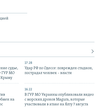
ацией
17:28
ние судье,
Удар РФ по Одессе: поврежден стадион,
у ГУР МО
пострадал человек – власти
в Крыму
16:22
тив
В ГУР МО Украины опубликовали видео
обмен на
с морских дронов Magura, которые
ос
участвовали в атаке на Ялту 7 августа