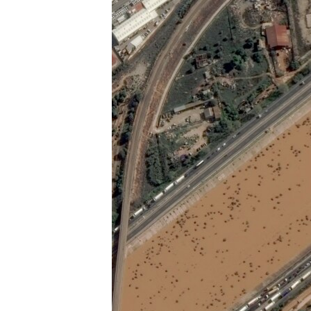
ПОБЕДИТЕЛЕЙ НЕ СУДЯТ?
КРЫМ.НЕПОКОРЕННЫЙ
ELIFBE
УКРАИНСКАЯ ПРОБЛЕМА КРЫМА