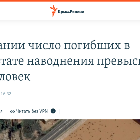
ании число погибших в
ьтате наводнения превыс
еловек
 16:33
ся
Читать без VPN