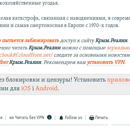
скохозяйственные угодья.
желая катастрофа, связанная с наводнениями, в совре
ии и самая смертоносная в Европе с 1970-х годов.
 пытается заблокировать
доступ к сайту
Крым.Реалии
.
енно читать
Крым.Реалии
можно с помощью
зеркально
1c5ouk8f.cloudfront.net/
следите за основными новостям
iber
Крым.Реалии
. Рекомендуем вам
установить VPN
.
ез блокировки и цензуры! Установить
прилож
лии для
iOS
і
Android
.
ся
Читать без VPN
Follow us
Печать