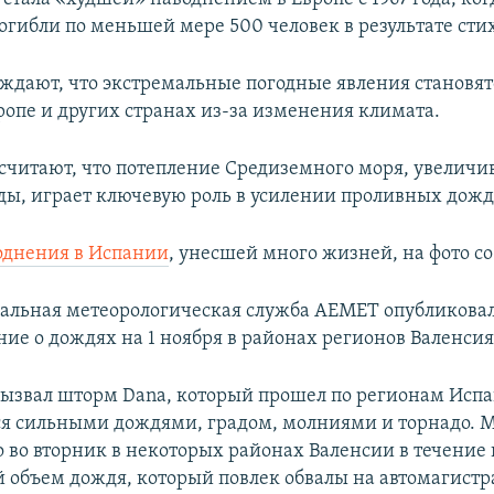
огибли по меньшей мере 500 человек в результате сти
ждают, что экстремальные погодные явления становятс
ропе и других странах из-за изменения климата.
считают, что потепление Средиземного моря, увелич
ды, играет ключевую роль в усилении проливных дожд
однения в Испании
, унесшей много жизней, на фото с
альная метеорологическая служба AEMET опубликова
ие о дождях на 1 ноября в районах регионов Валенсия
ызвал шторм Dana, который прошел по регионам Исп
я сильными дождями, градом, молниями и торнадо. 
о во вторник в некоторых районах Валенсии в течение 
й объем дождя, который повлек обвалы на автомагистр