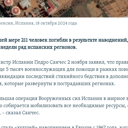
нсии, Испания, 18 октября 2024 года
ей мере 211 человек погибли в результате наводнений
 недели ряд испанских регионов.
стр Испании Педро Санчес 2 ноября заявил, что прав
ще 5 тысяч военнослужащих для помощи в рамках пои
иквидации последствий стихийного бедствия в дополн
м, которые развернуты в пострадавших регионах.
ольшая операция Вооруженных сил Испании в мирное 
о собирается мобилизовать все необходимые ресурсы, 
 – сказал Санчес.
стала «худшей» наводнением в Европе с 1967 года, ког