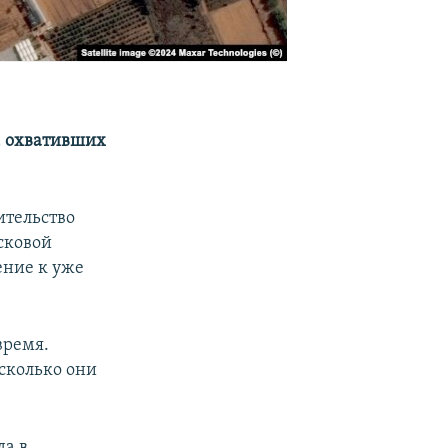
, охвативших
ительство
сковой
ение к уже
время.
сколько они
да в