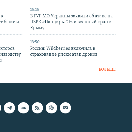
15:15
 в
В ГУР МО Украины заявили об атаке на
огибшие и
ПЗРК «Панцирь-С1» и военный кран в
Крыму
13:50
екторов
Россия: Wildberries включила в
оизводству
страхование риски атак дронов
р»
БОЛЬШЕ