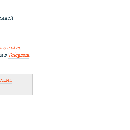
менной
го сайта:
и в
Telegram
,
ение