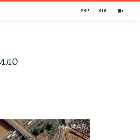
УКР
КТА
ило