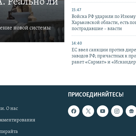
. Реально ли
15:47
Войска РФ ударили по Изюму
Харьковской области, есть п
ление новой системы
пострадавшие – власти
14:40
ЕС ввел санкции против дир
заводов РФ, причастных к пр
ракет «Сармат» и «Исканде
ПРИСОЕДИНЯЙТЕСЬ!
и. О нас
омментирования
опирайта