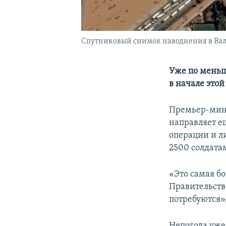
Спутниковый снимок наводнения в Вале
Уже по меньш
в начале этой
Премьер-мини
направляет е
операции и л
2500 солдата
«Это самая б
Правительств
потребуются»,
Непогода уже 