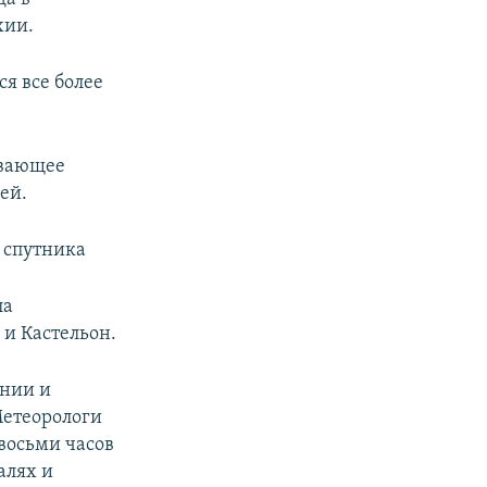
хии.
я все более
ивающее
ей.
о спутника
ла
 и Кастельон.
ании и
Метеорологи
восьми часов
алях и