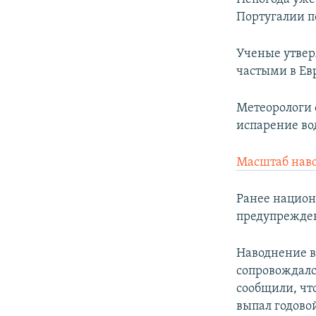
Португалии п
Ученые утвер
частыми в Ев
Метеорологи 
испарение во
Масштаб нав
Ранее национ
предупрежден
Наводнение в
сопровождалс
сообщили, чт
выпал годово