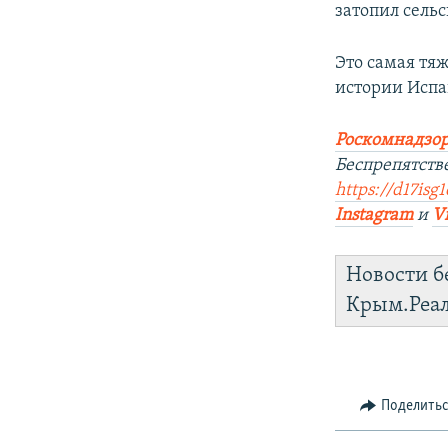
затопил сель
Это самая тя
истории Испан
Роскомнадзор
Беспрепятств
https://d17isg
Instagram
и
V
Новости б
Крым.Реа
Поделить