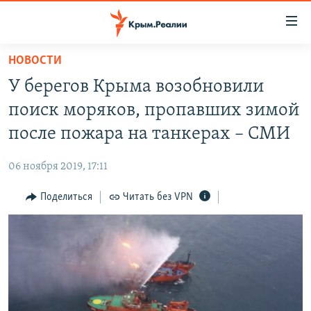
Доступность
ссылки
Вернуться
НОВОСТИ
к
НОВОСТИ
У берегов Крыма возобновили
основному
СПЕЦПРОЕКТЫ
содержанию
поиск моряков, пропавших зимой
ВОДА
Вернутся
ГРУЗ 200
после пожара на танкерах – СМИ
к
ИСТОРИЯ
КАРТА ВОЕННЫХ ОБЪЕКТОВ КРЫМА
главной
06 ноября 2019, 17:11
ЕЩЕ
11 ЛЕТ ОККУПАЦИИ КРЫМА. 11 ИСТОРИЙ СОПРОТИВЛЕНИЯ
навигации
Вернутся
Поделиться
Читать без VPN
РАДІО СВОБОДА
ИНТЕРАКТИВ
к
КАК ОБОЙТИ БЛОКИРОВКУ
ИНФОГРАФИКА
поиску
ТЕЛЕПРОЕКТ КРЫМ.РЕАЛИИ
Українською
СОВЕТЫ ПРАВОЗАЩИТНИКОВ
Qırımtatar
ПРОПАВШИЕ БЕЗ ВЕСТИ