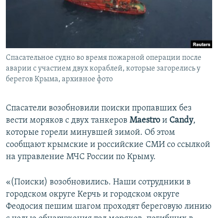
ПРИСОЕДИНЯЙТЕСЬ!
ПОБЕДИТЕЛЕЙ НЕ СУДЯТ?
КРЫМ.НЕПОКОРЕННЫЙ
ELIFBE
Спасательное судно во время пожарной операции после
УКРАИНСКАЯ ПРОБЛЕМА КРЫМА
аварии с участием двух кораблей, которые загорелись у
Все сайты RFE/RL
берегов Крыма, архивное фото
Спасатели возобновили поиски пропавших без
вести моряков с двух танкеров
Maestro
и
Candy
,
которые горели минувшей зимой. Об этом
сообщают крымские и российские СМИ со ссылкой
на управление МЧС России по Крыму.
«(Поиски) возобновились. Наши сотрудники в
городском округе Керчь и городском округе
Феодосия пешим шагом проходят береговую линию