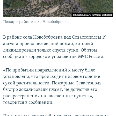
ПРИСОЕДИНЯЙТЕСЬ!
ПОБЕДИТЕЛЕЙ НЕ СУДЯТ?
КРЫМ.НЕПОКОРЕННЫЙ
Пожар в районе села Новобобровка
ELIFBE
УКРАИНСКАЯ ПРОБЛЕМА КРЫМА
В районе села Новобобровка под Севастополем 19
Все сайты RFE/RL
августа произошел лесной пожар, который
ликвидировали только спустя сутки. Об этом
сообщили в городском управлении МЧС России.
«По прибытии подразделений к месту было
установлено, что происходит низовое горение
сухой растительности. Пожарные Севастополя
быстро локализовали пламя, не допустив его
распространения на населенные пункты», –
говорится в сообщении.