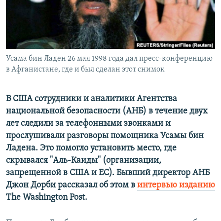
ПРИСОЕДИНЯЙТЕСЬ!
ПОБЕДИТЕЛЕЙ НЕ СУДЯТ?
КРЫМ.НЕПОКОРЕННЫЙ
ELIFBE
Усама бин Ладен 26 мая 1998 года дал пресс-конференцию
УКРАИНСКАЯ ПРОБЛЕМА КРЫМА
в Афганистане, где и был сделан этот снимок
Все сайты RFE/RL
В США сотрудники и аналитики Агентства
национальной безопасности (АНБ) в течение двух
лет следили за телефонными звонками и
прослушивали разговоры помощника Усамы бин
Ладена. Это помогло установить место, где
скрывался "Аль-Каиды" (организации,
запрещенной в США и ЕС). Бывший директор АНБ
Джон Дорби рассказал об этом в
интервью изданию
The Washington Post.