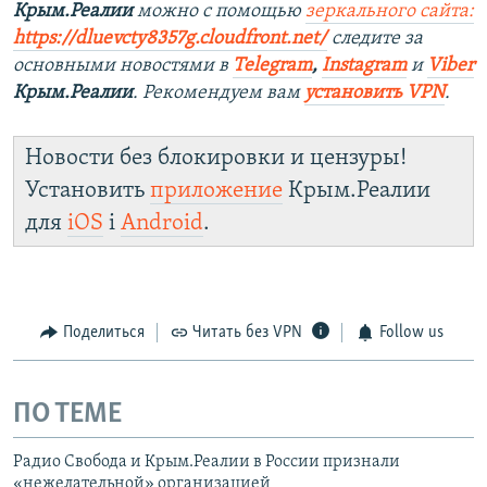
Крым.Реалии
можно с помощью
зеркального сайта:
https://dluevcty8357g.cloudfront.net/
следите за
основными новостями в
Telegram
,
Instagram
и
Viber
Крым.Реалии
. Рекомендуем вам
установить VPN
.
Новости без блокировки и цензуры!
Установить
приложение
Крым.Реалии
для
iOS
і
Android
.
Поделиться
Читать без VPN
Follow us
ПО ТЕМЕ
Радио Свобода и Крым.Реалии в России признали
«нежелательной» организацией