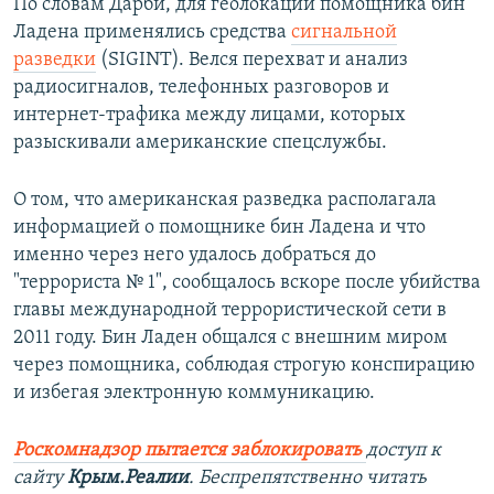
По словам Дарби, для геолокации помощника бин
Ладена применялись средства
сигнальной
разведки
(SIGINT). Велся перехват и анализ
радиосигналов, телефонных разговоров и
интернет-трафика между лицами, которых
разыскивали американские спецслужбы.
О том, что американская разведка располагала
информацией о помощнике бин Ладена и что
именно через него удалось добраться до
"террориста № 1", сообщалось вскоре после убийства
главы международной террористической сети в
2011 году. Бин Ладен общался с внешним миром
через помощника, соблюдая строгую конспирацию
и избегая электронную коммуникацию.
Роскомнадзор пытается заблокировать
доступ к
сайту
Крым.Реалии
. Беспрепятственно читать