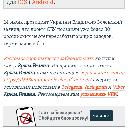
для
iOS
і
Android
.
24 июня президент Украины Владимир Зеленский
заявил, что дроны СБУ поразили уже более 30
российских нефтеперерабатывающих заводов,
терминалов и баз.
Роскомнадзор пытается заблокировать
доступ к
сайту
Крым.Реалии
. Беспрепятственно читать
Крым.Реалии
можно с помощью
зеркального сайта:
https://d853wntdommlz.cloudfront.net/
следите за
основными новостями в
Telegram
,
Instagram
и
Viber
Крым.Реалии
. Рекомендуем вам
установить VPN
.
Сайт заблокирован?
читать >
Обойдите блокировку!