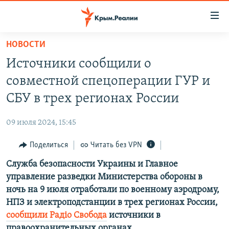
Доступность
ссылки
Вернуться
НОВОСТИ
к
НОВОСТИ
Источники сообщили о
основному
СПЕЦПРОЕКТЫ
содержанию
совместной спецоперации ГУР и
ВОДА
Вернутся
ГРУЗ 200
СБУ в трех регионах России
к
ИСТОРИЯ
КАРТА ВОЕННЫХ ОБЪЕКТОВ КРЫМА
главной
09 июля 2024, 15:45
ЕЩЕ
11 ЛЕТ ОККУПАЦИИ КРЫМА. 11 ИСТОРИЙ СОПРОТИВЛЕНИЯ
навигации
Вернутся
Поделиться
Читать без VPN
РАДІО СВОБОДА
ИНТЕРАКТИВ
к
Служба безопасности Украины и Главное
КАК ОБОЙТИ БЛОКИРОВКУ
ИНФОГРАФИКА
поиску
управление разведки Министерства обороны в
ТЕЛЕПРОЕКТ КРЫМ.РЕАЛИИ
ночь на 9 июля отработали по военному аэродрому,
Українською
НПЗ и электроподстанции в трех регионах России,
СОВЕТЫ ПРАВОЗАЩИТНИКОВ
Qırımtatar
сообщили Радіо Свобода
источники в
ПРОПАВШИЕ БЕЗ ВЕСТИ
правоохранительных органах.