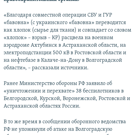
ПРИСОЕДИНЯЙТЕСЬ!
ПОБЕДИТЕЛЕЙ НЕ СУДЯТ?
«Благодаря совместной операции СБУ и ГУР
КРЫМ.НЕПОКОРЕННЫЙ
«бавовна» (с украинского «бавовна» переводится
ELIFBE
как хлопок (сырье для ткани) и совпадает со словом
«хлопок» – взрыв – КР) расцвела на военном
УКРАИНСКАЯ ПРОБЛЕМА КРЫМА
аэродроме Ахтубинск в Астраханской области, на
Все сайты RFE/RL
электроподстанции 500 кВ в Ростовской области и
на нефтебазе в Калаче-на-Дону в Волгоградской
области», – рассказали источники.
Ранее Министерство обороны РФ заявило об
«уничтожении и перехвате» 38 беспилотников в
Белгородской, Курской, Воронежской, Ростовской и
Астраханской областях России.
В то же время в сообщении оборонного ведомства
РФ не упомянули об атаке на Волгоградскую