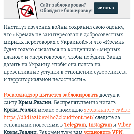
Сайт заблокирован?
читать >
Обойдите блокировку!
Институт изучения войны сохранил свою оценку,
что «Кремль не заинтересован в добросовестных
мирных переговорах с Украиной» и что «Кремль
будет только ссылаться на концепцию «мирных
планов» и «переговоров», чтобы побудить Запад
давить на Украину, чтобы она пошла на
превентивные уступки в отношении суверенитета
и территориальной целостности».
Роскомнадзор пытается заблокировать
доступ к
сайту
Крым.Реалии
. Беспрепятственно читать
Крым.Реалии
можно с помощью
зеркального сайта:
https://d3d1az1bev4ho7.cloudfront.net/
следите за
основными новостями в
Telegram
,
Instagram
и
Viber
Крым.Реалии
. Рекомендуем вам
установить VPN
.