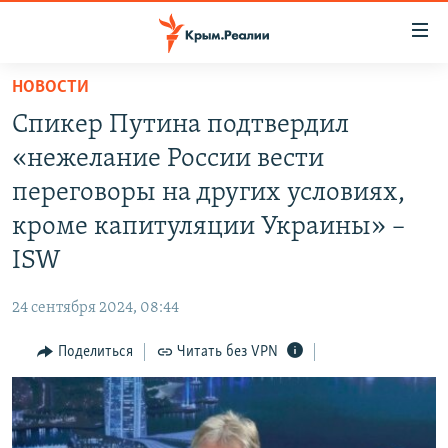
Доступность
ссылки
Вернуться
НОВОСТИ
к
НОВОСТИ
Спикер Путина подтвердил
основному
СПЕЦПРОЕКТЫ
содержанию
«нежелание России вести
ВОДА
Вернутся
ГРУЗ 200
переговоры на других условиях,
к
ИСТОРИЯ
КАРТА ВОЕННЫХ ОБЪЕКТОВ КРЫМА
кроме капитуляции Украины» –
главной
ЕЩЕ
11 ЛЕТ ОККУПАЦИИ КРЫМА. 11 ИСТОРИЙ СОПРОТИВЛЕНИЯ
навигации
ISW
Вернутся
РАДІО СВОБОДА
ИНТЕРАКТИВ
к
24 сентября 2024, 08:44
КАК ОБОЙТИ БЛОКИРОВКУ
ИНФОГРАФИКА
поиску
Поделиться
Читать без VPN
ТЕЛЕПРОЕКТ КРЫМ.РЕАЛИИ
Українською
СОВЕТЫ ПРАВОЗАЩИТНИКОВ
Qırımtatar
ПРОПАВШИЕ БЕЗ ВЕСТИ