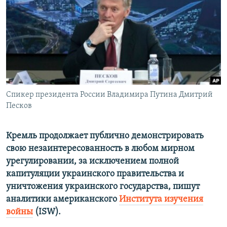
ПРИСОЕДИНЯЙТЕСЬ!
ПОБЕДИТЕЛЕЙ НЕ СУДЯТ?
КРЫМ.НЕПОКОРЕННЫЙ
ELIFBE
УКРАИНСКАЯ ПРОБЛЕМА КРЫМА
Все сайты RFE/RL
Спикер президента России Владимира Путина Дмитрий
Песков
Кремль продолжает публично демонстрировать
свою незаинтересованность в любом мирном
урегулировании, за исключением полной
капитуляции украинского правительства и
уничтожения украинского государства, пишут
аналитики американского
Института изучения
войны
(ISW).