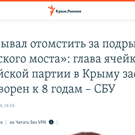
ывал отомстить за подр
кого моста»: глава ячей
йской партии в Крыму за
ворен к 8 годам – СБУ
, 14:58
ся
Читать без VPN