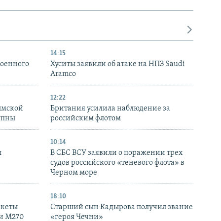
14:15
военного
Хуситы заявили об атаке на НПЗ Saudi
Aramco
12:22
ымской
Британия усилила наблюдение за
упны
российским флотом
10:14
ы
В СБС ВСУ заявили о поражении трех
судов российского «теневого флота» в
Черном море
18:10
акеты
Старший сын Кадырова получил звание
ки M270
«героя Чечни»