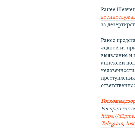
Ранее Шевчен
военнослужа
за дезертирст
Ранее предст
«одной из пр
выявление и 
аннексии полу
человечности
преступления
ответственно
Роскомнадзор
Беспрепятств
https://d2pmv2
Telegram
,
Ins