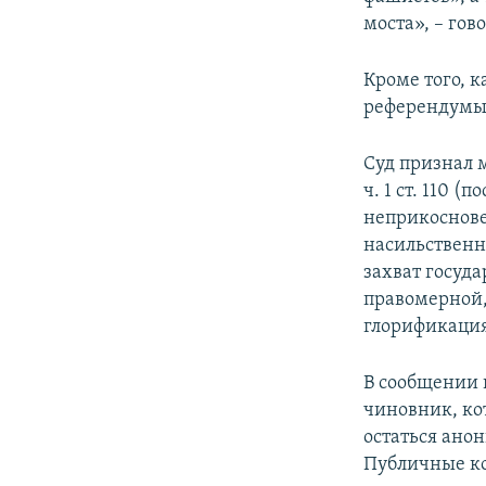
моста», – гов
Кроме того, 
референдумы 
Суд признал 
ч. 1 ст. 110 
неприкосновен
насильственн
захват госуда
правомерной,
глорификация
В сообщении 
чиновник, ко
остаться ано
Публичные ко