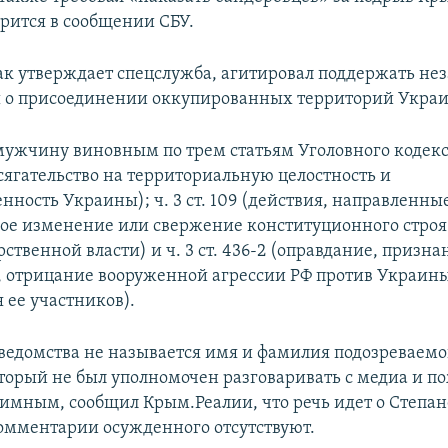
орится в сообщении СБУ.
как утверждает спецслужба, агитировал поддержать не
о присоединении оккупированных территорий Украи
мужчину виновным по трем статьям Уголовного кодек
(посягательство на территориальную целостность и
ность Украины); ч. 3 ст. 109 (действия, направленны
ое изменение или свержение конституционного строя
рственной власти) и ч. 3 ст. 436-2 (оправдание, призна
 отрицание вооруженной агрессии РФ против Украины
 ее участников).
ведомства не называется имя и фамилия подозреваемо
торый не был уполномочен разговаривать с медиа и п
нимным, сообщил Крым.Реалии, что речь идет о Степан
мментарии осужденного отсутствуют.