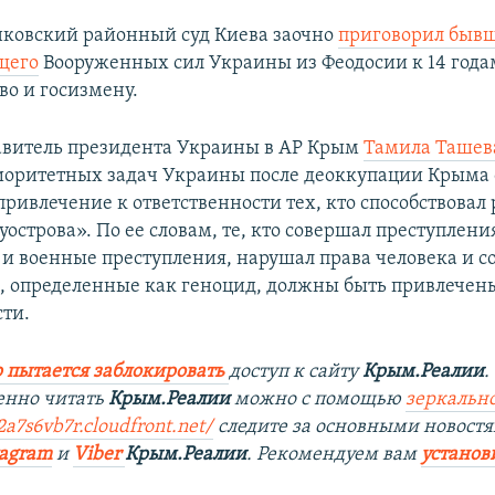
ковский районный суд Киева заочно
приговорил быв
щего
Вооруженных сил Украины из Феодосии к 14 год
во и госизмену.
авитель президента Украины в АР Крым
Тамила Ташев
иоритетных задач Украины после деоккупации Крыма 
привлечение к ответственности тех, кто способствовал
острова». По ее словам, те, кто совершал преступлени
 и военные преступления, нарушал права человека и 
, определенные как геноцид, должны быть привлечен
сти.
 пытается заблокировать
доступ к сайту
Крым.Реалии
.
енно читать
Крым.Реалии
можно с помощью
зеркально
a7s6vb7r.cloudfront.net/
следите за основными новостя
tagram
и
Viber
Крым.Реалии
. Рекомендуем вам
установ