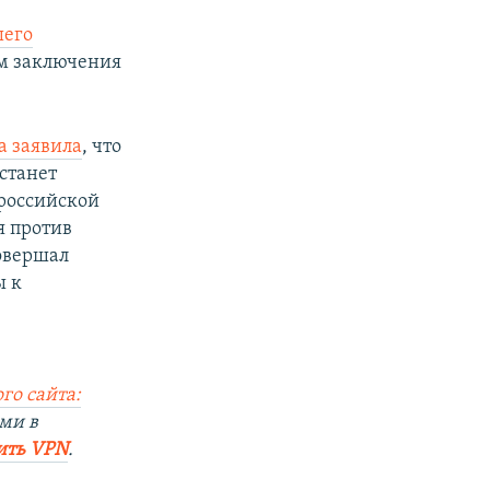
шего
ам заключения
а заявила
, что
станет
 российской
я против
совершал
ы к
го сайта:
ми в
ить VPN
.