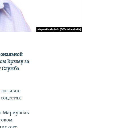
иональной
ном Крыму за
т Служба
а активно
соцсетях.
л Мариуполь
говом
ымского