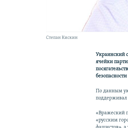
Степан Кискин
Украинский с
ячейки парти
посягательст
безопасности
По данным ук
поддерживал 
«Вражеский п
«русским гор
фашистов», а