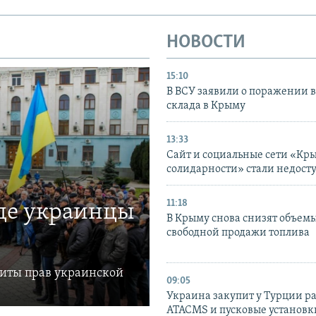
НОВОСТИ
15:10
В ВСУ заявили о поражении 
склада в Крыму
13:33
Сайт и социальные сети «Кр
солидарности» стали недост
11:18
где украинцы
В Крыму снова снизят объем
свободной продажи топлива
щиты прав украинской
09:05
Украина закупит у Турции р
ATACMS и пусковые установ