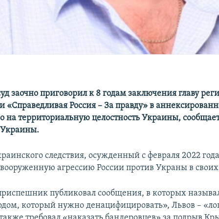
уд заочно приговорил к 8 годам заключения главу рег
и «Справедливая Россия – За правду» в аннексирован
во на территориальную целостность Украины, сообщае
 Украины.
раинского следствия, осужденный с февраля 2022 год
вооруженную агрессию России против Украны в своих 
риспешник публиковал сообщения, в которых называ
одом, который нужно денацифицировать», Львов – «ло
 также требовал «наказать бандеровцев» за подрыв Кр