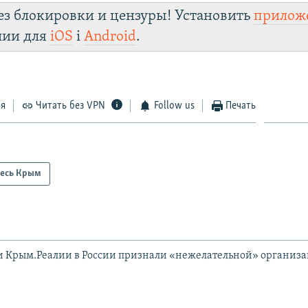
ез блокировки и цензуры! Установить
прилож
лии для
iOS
і
Android
.
ся
Читать без VPN
Follow us
Печать
есь Крым
и Крым.Реалии в России признали «нежелательной» организ