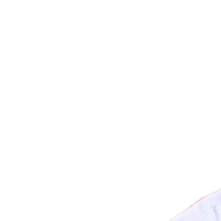
ПОБЕДИТЕЛЕЙ НЕ СУДЯТ?
КРЫМ.НЕПОКОРЕННЫЙ
ELIFBE
УКРАИНСКАЯ ПРОБЛЕМА КРЫМА