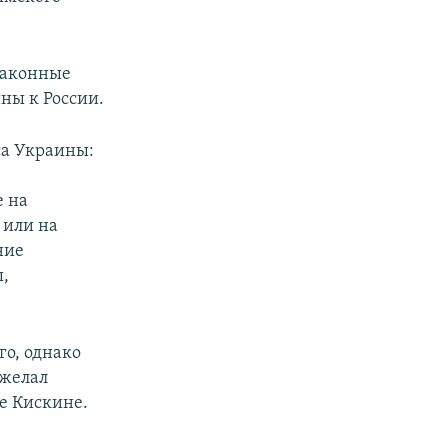
законные
ны к России.
са Украины:
е на
 или на
ние
,
го, однако
ожелал
е Кискине.