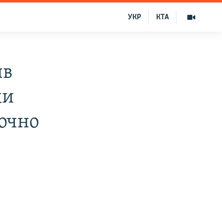
УКР
КТА
ыв
ки
очно