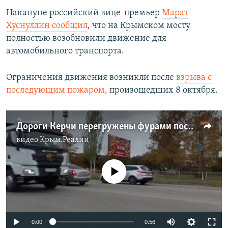
Накануне российский вице-премьер
Марат
Хуснуллин сообщил
, что на Крымском мосту
полностью возобновили движение для
автомобильного транспорта.
Ограничения движения возникли после
взрыва с
последующим пожаром
,
произошедших 8 октября.
Дороги Керчи перегружены фурами после взрыва на Керченском мосту (видео)
видео
Крым.Реалии
No media source currently available
Auto
0:00
0:56