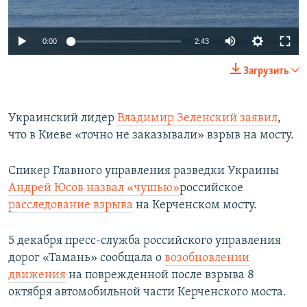
Auto
0:00
2:43
240p
Загрузить
360p
Auto
240p
360p
480p
480p
Украинский лидер
Владимир Зеленский заявил
,
что в Киеве «точно не заказывали» взрыв на мосту.
720p
720p
1080p
1080p
Спикер Главного управления разведки Украины
Андрей Юсов назвал «чушью»
российское
расследование взрыва
на Керченском мосту.
5 декабря пресс-служба российского управления
дорог «Тамань» сообщала о
возобновлении
движения
на поврежденной после взрыва 8
октября автомобильной части Керченского моста.