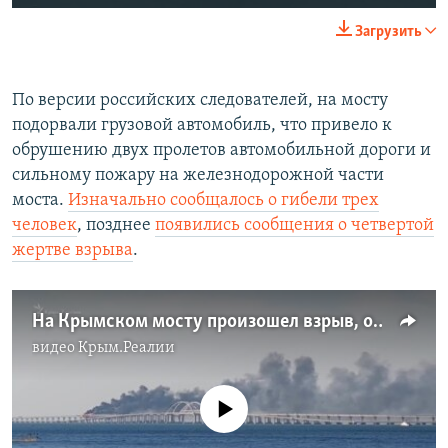
240p
Загрузить
360p
Auto
240p
360p
480p
480p
По версии российских следователей, на мосту
подорвали грузовой автомобиль, что привело к
720p
720p
1080p
обрушению двух пролетов автомобильной дороги и
1080p
сильному пожару на железнодорожной части
моста.
Изначально сообщалось о гибели трех
человек
, позднее
появились сообщения о четвертой
жертве взрыва
.
На Крымском мосту произошел взрыв, он получил серьезные повреждения (видео)
видео
Крым.Реалии
No media source currently available