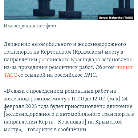
ПРИСОЕДИНЯЙТЕСЬ!
ПОБЕДИТЕЛЕЙ НЕ СУДЯТ?
КРЫМ.НЕПОКОРЕННЫЙ
Иллюстрационное фото
ELIFBE
УКРАИНСКАЯ ПРОБЛЕМА КРЫМА
Движение автомобильного и железнодорожного
Все сайты RFE/RL
транспорта на Керченском (Крымском) мосту в
направлении российского Краснодара остановлено
из-за проведения ремонтных работ. Об этом
пишет
ТАСС
со ссылкой на российское МЧС.
«В связи с проведением ремонтных работ на
железнодорожном мосту с 11:00 до 12:00 (мск) 24
февраля 2023 года будет приостановлено движение
[железнодорожного и автомобильного транспорта в
направлении Керчь - Краснодар] на Крымском
мосту», – говорится в сообщении.