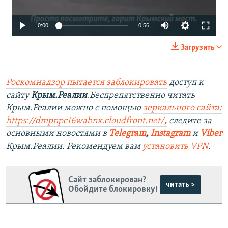
Auto
0:00
0:56
240p
Загрузить
360p
480p
Роскомнадзор пытается заблокировать
доступ к
сайту
Крым.Реалии
.
Беспрепятственно читать
720p
Крым.Реалии можно с помощью
зеркального сайта:
1080p
https://dmpnpc16wabnx.cloudfront.net/
,
следите за
основными новостями в
Telegram
,
Instagram
и
Viber
Auto
240p
360p
480p
Крым.Реалии. Рекомендуем вам
установить VPN
.
720p
1080p
Сайт заблокирован?
читать >
Обойдите блокировку!