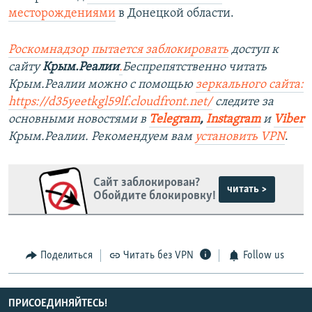
месторождениями
в Донецкой области.
Роскомнадзор пытается заблокировать
доступ к
сайту
Крым.Реалии
.
Беспрепятственно читать
Крым.Реалии можно с помощью
зеркального сайта:
https://d35yeetkgl59lf.cloudfront.net/
следите за
основными новостями в
Telegram
,
Instagram
и
Viber
Крым.Реалии. Рекомендуем вам
установить VPN
.
Сайт заблокирован?
читать >
Обойдите блокировку!
Поделиться
Читать без VPN
Follow us
ПРИСОЕДИНЯЙТЕСЬ!