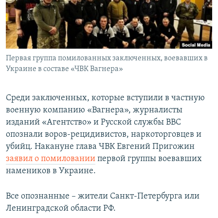
ПРИСОЕДИНЯЙТЕСЬ!
ПОБЕДИТЕЛЕЙ НЕ СУДЯТ?
КРЫМ.НЕПОКОРЕННЫЙ
ELIFBE
Первая группа помилованных заключенных, воевавших в
УКРАИНСКАЯ ПРОБЛЕМА КРЫМА
Украине в составе «ЧВК Вагнера»
Все сайты RFE/RL
Среди заключенных, которые вступили в частную
военную компанию «Вагнера», журналисты
изданий «Агентство» и Русской службы BBC
опознали воров-рецидивистов, наркоторговцев и
убийц. Накануне глава ЧВК Евгений Пригожин
заявил о помиловании
первой группы воевавших
намеников в Украине.
Все опознанные – жители Санкт-Петербурга или
Ленинградской области РФ.