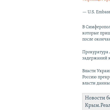
— U.S. Embas
В Симферопол
которые при
после оконча
Прокуратура 
задержаний к
Власти Украи
Россию прекр
власти данны
Новости б
Крым.Реа