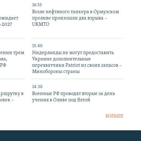
16:55
Возле нефтяного танкера в Ормузском
 ожидает
проливе произошли два взрыва –
-2027
UKMTO
15:40
рении трем
Нидерланды не могут предоставить
ма,
Украине дополнительные
 РФ
перехватчики Patriot из своих запасов –
Минобороны страны
14:30
аршрутку в
Военные РФ проводят вторые за день
овек –
учения в Оливе под Ялтой
БОЛЬШЕ