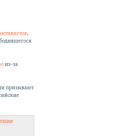
активистов
,
ободившегося
во
из-за
сии призывают
сийские
ение