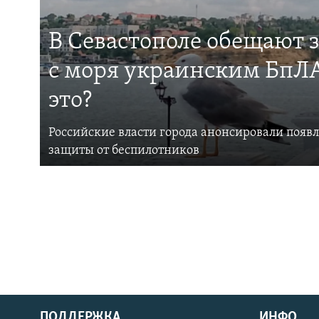
В Севастополе обещают 
с моря украинским БпЛА
это?
Российские власти города анонсировали появ
защиты от беспилотников
ПОДДЕРЖКА
ИНФО