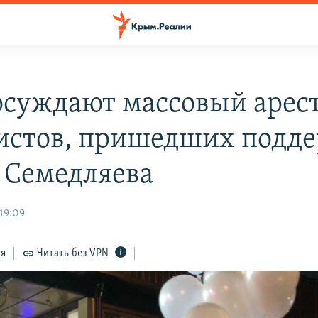
суждают массовый арес
истов, пришедших подд
 Семедляева
19:09
ся
Читать без VPN