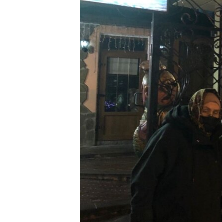
ПОБЕДИТЕЛЕЙ НЕ СУДЯТ?
КРЫМ.НЕПОКОРЕННЫЙ
ELIFBE
УКРАИНСКАЯ ПРОБЛЕМА КРЫМА