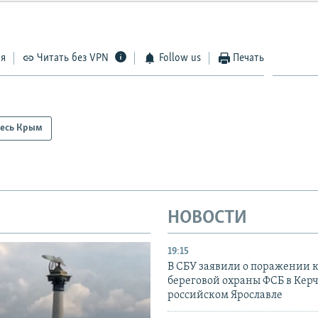
ся
Читать без VPN
Follow us
Печать
есь Крым
НОВОСТИ
19:15
В СБУ заявили о поражении 
береговой охраны ФСБ в Керч
российском Ярославле