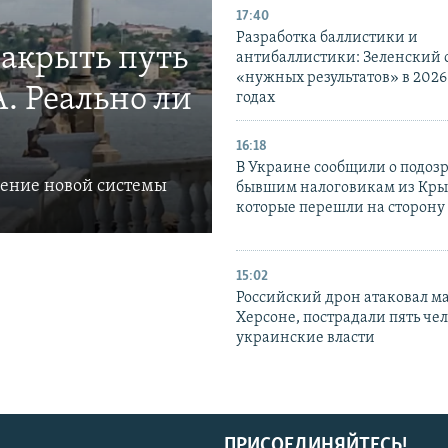
17:40
Разработка баллистики и
закрыть путь
антибаллистики: Зеленский
«нужных результатов» в 2026
. Реально ли
годах
16:18
В Украине сообщили о подоз
ление новой системы
бывшим налоговикам из Кры
которые перешли на сторону
15:02
Российский дрон атаковал м
Херсоне, пострадали пять чел
украинские власти
ПРИСОЕДИНЯЙТЕСЬ!