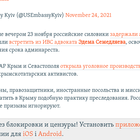
sy Kyiv (@USEmbassyKyiv)
November 24, 2021
е вечером 23 ноября российские силовики
задержали 
шли
встретить из ИВС адвоката
Эдема Семедляева
, осв
ния срока админареста.
АР Крым и Севастополя
открыла уголовное производст
рымскотатарских активистов.
ны, правозащитники, иностранные посольства и мис
атить в Крыму подобную практику преследования. Рос
е призывы игнорируют.
ез блокировки и цензуры! Установить
прилож
лии для
iOS
і
Android
.