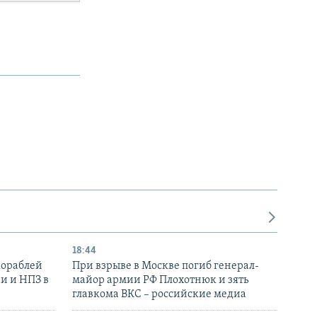
18:44
кораблей
При взрыве в Москве погиб генерал-
и и НПЗ в
майор армии РФ Плохотнюк и зять
главкома ВКС – российские медиа