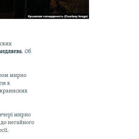
рских
медляева
. Об
ером мирно
ем к
украинских
вечері мирно
 до негайного
сії.