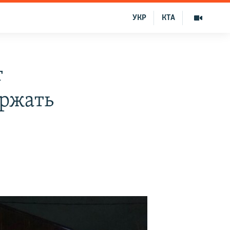
УКР
КТА
т
ержать