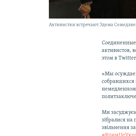
Активистки встречают Эдема Семедляева
Соединенные
активистов, 
этом в Twitte
«Мы осуждаем
собравшихся 
немедленном
политзаключе
Ми засуджуєм
зібралися на
звільнення за
#КримЦеУкра