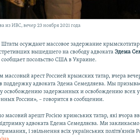
 из ИВС, вечер 23 ноября 2021 года
 Штаты осуждают массовое задержание крымскотата
встретивших вышедшего на свободу адвоката
Эдема Се
r сообщает посольство США в Украине.
 массовый арест Россией крымских татар, вчера веч
в поддержку адвоката Эдема Семедляева. Мы призыва
у освобождению задержанных и освобождению всех 
нных России», – говорится в сообщении.
о масовий арешт Росією кримських татар, які вчора в
 підтримку адвоката Едема Семедляєва. Ми закликаємо
триманих, і звільнення всіх українських політв’язнів Ро
їна