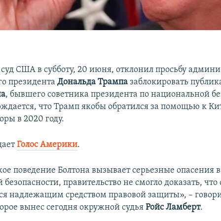
суд США в субботу, 20 июня, отклонил просьбу админ
го президента
Дональда Трампа
заблокировать публи
на
, бывшего советника президента по национальной бе
рждается, что Трамп якобы обратился за помощью к Ки
ры в 2020 году.
щает
Голос Америки
.
кое поведение Болтона вызывает серьезные опасения 
 безопасности, правительство не смогло доказать, что
тся надлежащим средством правовой защиты», – говори
орое вынес сегодня окружной судья
Ройс Ламберт
.