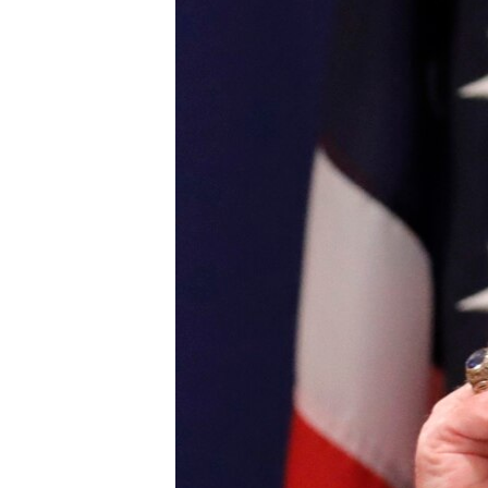
ПОБЕДИТЕЛЕЙ НЕ СУДЯТ?
КРЫМ.НЕПОКОРЕННЫЙ
ELIFBE
УКРАИНСКАЯ ПРОБЛЕМА КРЫМА