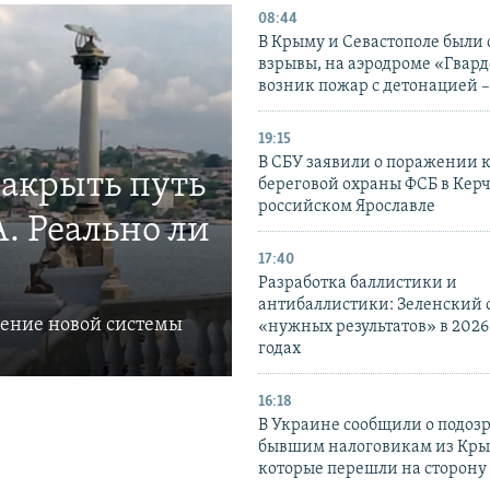
08:44
В Крыму и Севастополе были
взрывы, на аэродроме «Гвар
возник пожар с детонацией 
19:15
В СБУ заявили о поражении 
закрыть путь
береговой охраны ФСБ в Керч
российском Ярославле
. Реально ли
17:40
Разработка баллистики и
антибаллистики: Зеленский
ление новой системы
«нужных результатов» в 2026
годах
16:18
В Украине сообщили о подоз
бывшим налоговикам из Кры
которые перешли на сторону