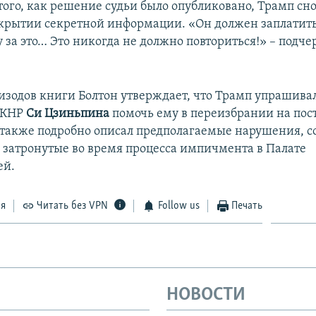
 того, как решение судьи было опубликовано, Трамп сн
скрытии секретной информации. «Он должен заплатить
 за это… Это никогда не должно повториться!» – подче
пизодов книги Болтон утверждает, что Трамп упрашива
 КНР
Си Цзиньпина
помочь ему в переизбрании на пос
 а также подробно описал предполагаемые нарушения,
 затронутые во время процесса импичмента в Палате
ей.
ся
Читать без VPN
Follow us
Печать
НОВОСТИ