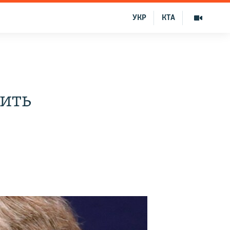
УКР
КТА
тить