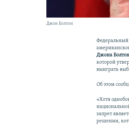
Джон Болтон
Федеральный 
американско
Джона Болто
которой утве
выиграть выбо
Об этом сооб
«Хотя однобо
национальной
запрет являе
решении, кот