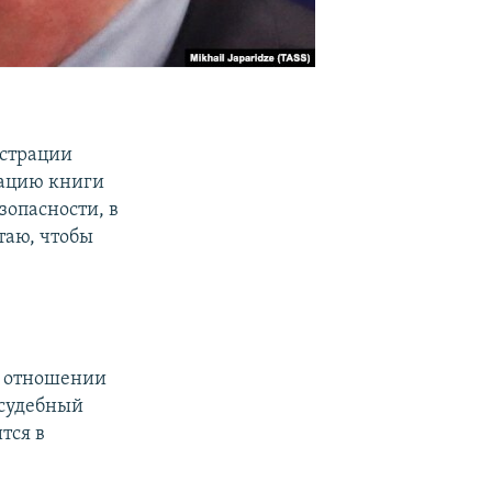
истрации
кацию книги
зопасности, в
таю, чтобы
в отношении
 судебный
тся в