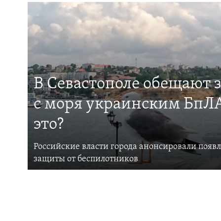
В Севастополе обещают 
с моря украинским БпЛА
это?
Российские власти города анонсировали появ
защиты от беспилотников