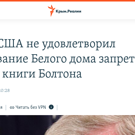
 США не удовлетворил
вание Белого дома запре
 книги Болтона
20:28
ся
Читать без VPN