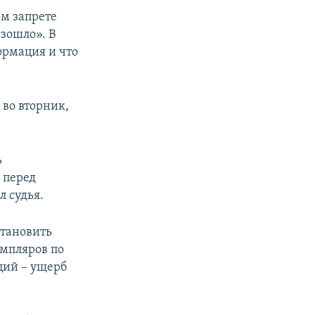
м запрете
изошло». В
ормация и что
 во вторник,
ь
 перед
л судья.
становить
емпляров по
ций – ущерб