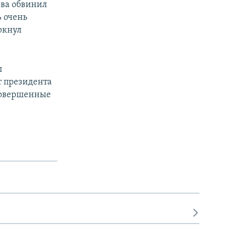
ова обвинил
 очень
ркнул
л
т президента
 совершенные