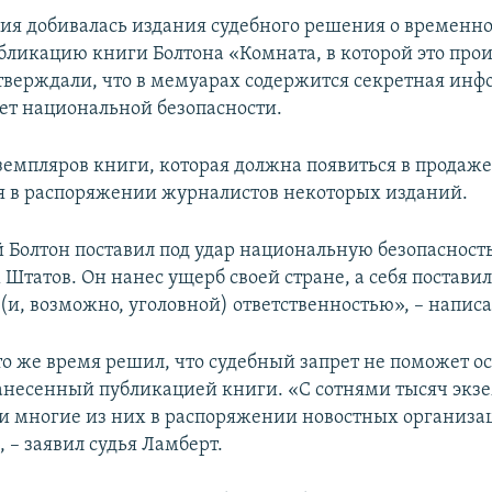
я добивалась издания судебного решения о временно
убликацию книги Болтона «Комната, в которой это про
тверждали, что в мемуарах содержится секретная инф
ет национальной безопасности.
земпляров книги, которая должна появиться в продаже
я в распоряжении журналистов некоторых изданий.
Болтон поставил под удар национальную безопасност
Штатов. Он нанес ущерб своей стране, а себя поставил
и, возможно, уголовной) ответственностью», – написа
 то же время решил, что судебный запрет не поможет о
анесенный публикацией книги. «С сотнями тысяч экз
 и многие из них в распоряжении новостных организа
 – заявил судья Ламберт.