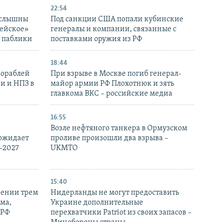
22:54
 слышны
Под санкции США попали кубинские
дейское»
генералы и компании, связанные с
– паблики
поставками оружия из РФ
18:44
кораблей
При взрыве в Москве погиб генерал-
и и НПЗ в
майор армии РФ Плохотнюк и зять
главкома ВКС – российские медиа
16:55
Возле нефтяного танкера в Ормузском
 ожидает
проливе произошли два взрыва –
-2027
UKMTO
15:40
рении трем
Нидерланды не могут предоставить
ма,
Украине дополнительные
 РФ
перехватчики Patriot из своих запасов –