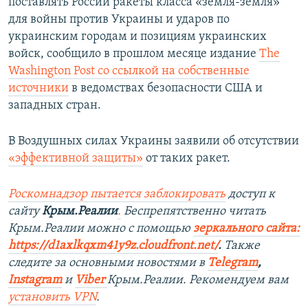
поставлять России ракеты класса «земля-земля»
для войны против Украины и ударов по
украинским городам и позициям украинских
войск, сообщило в прошлом месяце издание
The
Washington Post со ссылкой на собственные
источники
в ведомствах безопасности США и
западных стран.
В Воздушных силах Украины заявили об отсутствии
«эффективной защиты»
от таких ракет.
Роскомнадзор пытается заблокировать
доступ к
сайту
Крым.Реалии
.
Беспрепятственно читать
Крым.Реалии мож
но с помощью
зеркального сайта:
https://d1axlkqxm41y9z.cloudfront.net/
. ​
Также
следите за основными новостями в
Telegram
,
Instagram
и
Viber
Крым.Реалии. Рекомендуем вам
установить
VPN
.