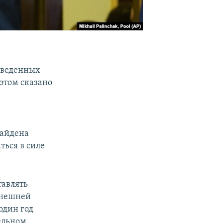
введенных
 этом сказано
Байдена
ться в силе
тавлять
внешней
один год
ельном