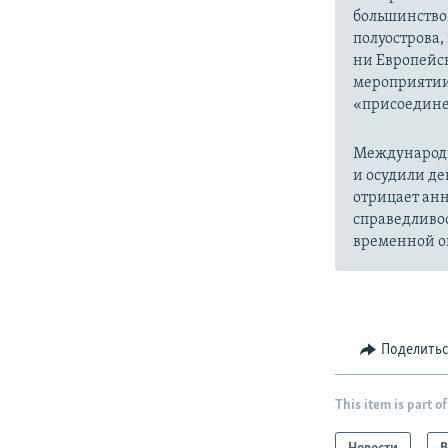
большинство
полуострова,
ни Европейск
мероприятии
«присоедине
Международн
и осудили де
отрицает анн
справедливо
временной ок
Поделить
This item is part of