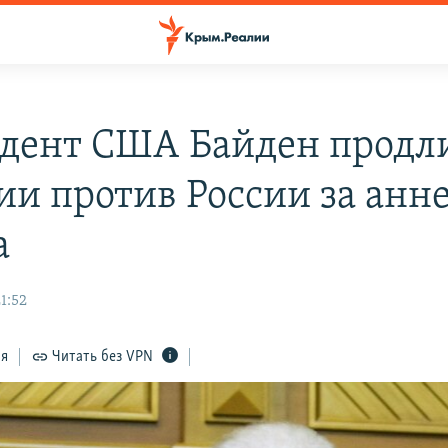
дент США Байден продл
ии против России за анн
а
1:52
ся
Читать без VPN