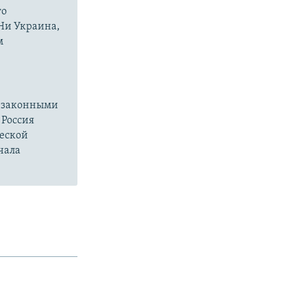
го
 Ни Украина,
м
езаконными
 Россия
ческой
чала