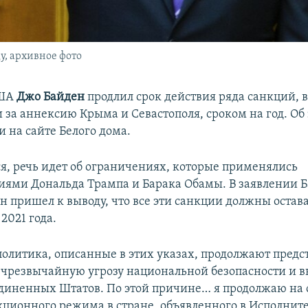
у, архивное фото
США
Джо Байден
продлил срок действия ряда санкций, 
 за аннексию Крыма и Севастополя, сроком на год. Об
 на сайте Белого дома.
ся, речь идет об ограничениях, которые применялись
ями Дональда Трампа и Барака Обамы. В заявлении 
он пришел к выводу, что все эти санкции должны остава
 2021 года.
политика, описанные в этих указах, продолжают предс
чрезвычайную угрозу национальной безопасности и 
диненных Штатов. По этой причине… я продолжаю на 
кционного режима в стране, объявленного в Исполнит