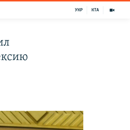
УКР
КТА
ил
ексию