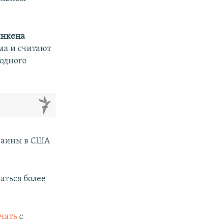
инкена
а и считают
одного
м
раины в США
аться более
чать
с