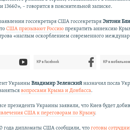
 13660», – говорится в пояснительной записке.
заявлении госсекретаря США госсекретаря
Энтони Бл
что
США призывают Россию
прекратить аннексию Крым
строва «наглым оскорблением современного междунар
КР в Facebook
КР в мобильно
дент Украины
Владимир Зеленский
назначил посла Ук
 заняться
вопросами Крыма и Донбасса
.
исе президента Украины заявили, что Киев будет добив
ивлечения США к переговорам по Крыму
.
20 года дипломаты США сообщили, что
готовы сотрудни