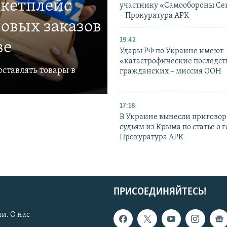
ркетплейс
участнику «Самообороны Се
– Прокуратура АРК
овых заказов
19:42
ве
Удары РФ по Украине имеют
«катастрофические последст
ставлять товары в
гражданских – миссия ООН
17:18
В Украине вынесли приговор
судьям из Крыма по статье о 
Прокуратура АРК
ПРИСОЕДИНЯЙТЕСЬ!
и. О нас