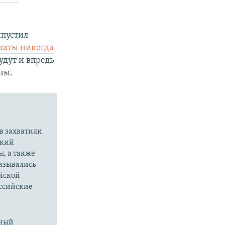
пустил
таты никогда
удут и впредь
ны.
в захватили
ский
ы, а также
казывались
йской
оссийские
нный