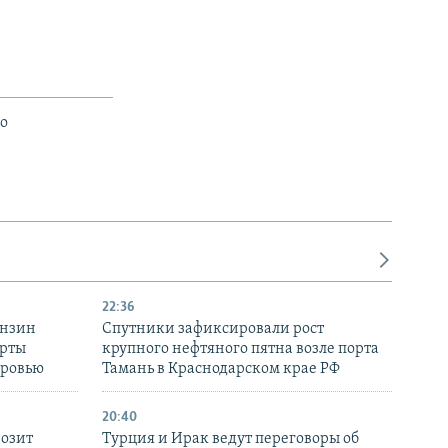
го
22:36
ензин
Спутники зафиксировали рост
ерты
крупного нефтяного пятна возле порта
оровью
Тамань в Краснодарском крае РФ
20:40
розит
Турция и Ирак ведут переговоры об