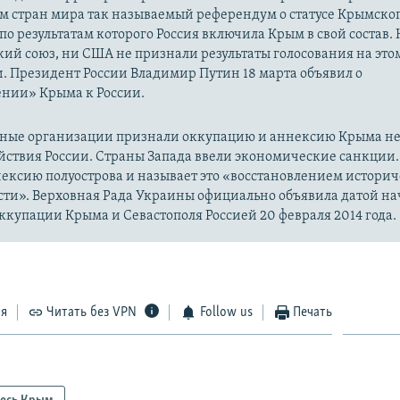
м стран мира так называемый референдум о статусе Крымско
 по результатам которого Россия включила Крым в свой состав.
ий союз, ни США не признали результаты голосования на это
. Президент России Владимир Путин 18 марта объявил о
нии» Крыма к России.
ые организации признали оккупацию и аннексию Крыма н
йствия России. Страны Запада ввели экономические санкции.
ексию полуострова и называет это «восстановлением истори
сти». Верховная Рада Украины официально объявила датой на
купации Крыма и Севастополя Россией 20 февраля 2014 года.
ся
Читать без VPN
Follow us
Печать