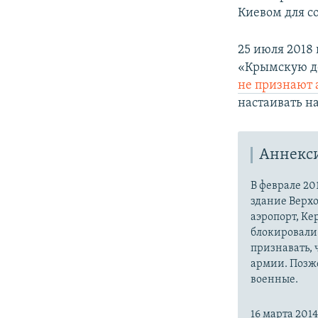
Киевом для с
25 июля 2018
«Крымскую де
не признают
настаивать н
Аннекс
В феврале 20
здание Верх
аэропорт, Ке
блокировали 
признавать,
армии. Позже
военные.
16 марта 20