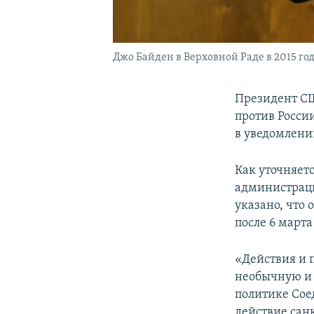
Джо Байден в Верховной Раде в 2015 год
Президент 
против России
в уведомлении
Как уточняет
администраци
указано, что 
после 6 марта
«Действия и 
необычную и 
политике Сое
действие сан