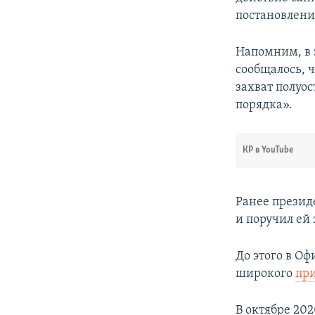
постановлении
Напомним, в 
сообщалось, 
захват полуо
порядка».
КР в YouTube
Ранее прези
и поручил ей
До этого в Оф
широкого
пр
В октябре 20