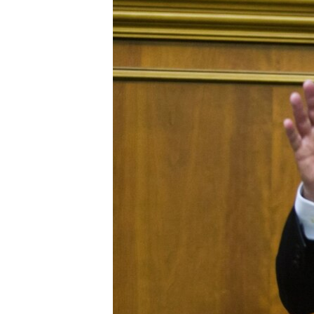
ПОБЕДИТЕЛЕЙ НЕ СУДЯТ?
КРЫМ.НЕПОКОРЕННЫЙ
ELIFBE
УКРАИНСКАЯ ПРОБЛЕМА КРЫМА