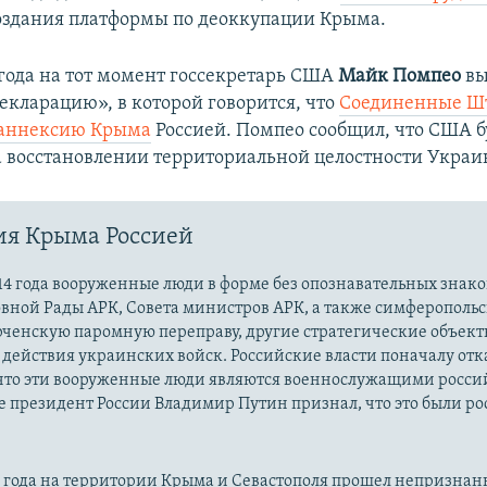
оздания платформы по деоккупации Крыма.
 года на тот момент госсекретарь США
Майк Помпео
вы
кларацию», в которой говорится, что
Соединенные Ш
 аннексию Крыма
Россией. Помпео сообщил, что США б
а восстановлении территориальной целостности Украи
ия Крыма Россией
14 года вооруженные люди в форме без опознавательных знако
овной Рады АРК, Совета министров АРК, а также симферополь
рченскую паромную переправу, другие стратегические объект
действия украинских войск. Российские власти поначалу от
 что эти вооруженные люди являются военнослужащими росси
 президент России Владимир Путин признал, что это были р
14 года на территории Крыма и Севастополя прошел непризна