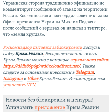
Украинская сторона традиционно официально не
комментирует сообщения об атаках на территории
России. Косвенно атаки подтвердил советник главы
Офиса президента Украины Михаил Подоляк –
после сообщений о взрывах он написал в твиттере,
что «земля круглая».
Роскомнадзор пытается заблокировать
доступ к
сайту
Крым.Реалии
.
Беспрепятственно читать
Крым.Реалии можно с помощью
зеркального сайта:
https://d3fx89p6g9wd6v.cloudfront.net/
. ​
Также
следите за основными новостями в
Telegram
,
Instagram
и
Viber
Крым.Реалии. Рекомендуем вам
установить
VPN
.
Новости без блокировки и цензуры!
Установить
приложение
Крым.Реалии