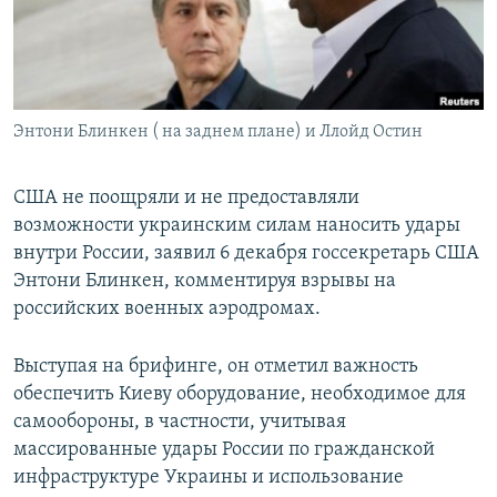
ПРИСОЕДИНЯЙТЕСЬ!
ПОБЕДИТЕЛЕЙ НЕ СУДЯТ?
КРЫМ.НЕПОКОРЕННЫЙ
ELIFBE
Энтони Блинкен ( на заднем плане) и Ллойд Остин
УКРАИНСКАЯ ПРОБЛЕМА КРЫМА
Все сайты RFE/RL
США не поощряли и не предоставляли
возможности украинским силам наносить удары
внутри России, заявил 6 декабря госсекретарь США
Энтони Блинкен, комментируя взрывы на
российских военных аэродромах.
Выступая на брифинге, он отметил важность
обеспечить Киеву оборудование, необходимое для
самообороны, в частности, учитывая
массированные удары России по гражданской
инфраструктуре Украины и использование