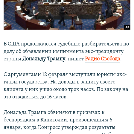
ПРИСОЕДИНЯЙТЕСЬ!
ПОБЕДИТЕЛЕЙ НЕ СУДЯТ?
КРЫМ.НЕПОКОРЕННЫЙ
ELIFBE
УКРАИНСКАЯ ПРОБЛЕМА КРЫМА
В США продолжаются судебные разбирательства по
Все сайты RFE/RL
делу об объявлении импичмента экс-президенту
страны
Дональду Трампу
, пишет
Радио Свобода
.
С аргументами 12 февраля выступили юристы экс-
главы государства. На доводы в защиту своего
клиента у них ушло около трех часов. По закону на
это отводиться до 16 часов.
Дональда Трампа обвиняют в призывах к
беспорядкам в Капитолии, произошедшим 6
января, когда Конгресс утверждал результаты