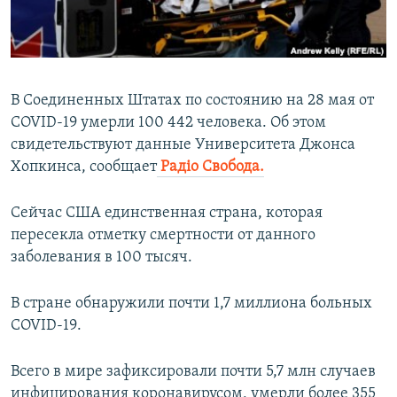
ПРИСОЕДИНЯЙТЕСЬ!
ПОБЕДИТЕЛЕЙ НЕ СУДЯТ?
КРЫМ.НЕПОКОРЕННЫЙ
ELIFBE
В Соединенных Штатах по состоянию на 28 мая от
УКРАИНСКАЯ ПРОБЛЕМА КРЫМА
COVID-19 умерли 100 442 человека. Об этом
Все сайты RFE/RL
свидетельствуют данные Университета Джонса
Хопкинса, сообщает
Радіо Свобода.
Сейчас США единственная страна, которая
пересекла отметку смертности от данного
заболевания в 100 тысяч.
В стране обнаружили почти 1,7 миллиона больных
COVID-19.
Всего в мире зафиксировали почти 5,7 млн случаев
инфицирования коронавирусом, умерли более 355