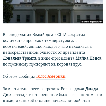
ПРИСОЕДИНЯЙТЕСЬ!
ПОБЕДИТЕЛЕЙ НЕ СУДЯТ?
КРЫМ.НЕПОКОРЕННЫЙ
ELIFBE
УКРАИНСКАЯ ПРОБЛЕМА КРЫМА
В понедельник Белый дом в США сократил
Все сайты RFE/RL
количество проверок температуры для
посетителей, однако каждого, кто находится в
непосредственной близости от президента
Дональда Трампа
и вице-президента
Майка Пенса
,
по прежнему проверяют на коронавирус.
Об этом сообщил
Голос Америки
.
Заместитель пресс-секретаря Белого дома
Джадд
Дир
сказал, что это решение было вызвано тем, что
в американской столице начался второй этап