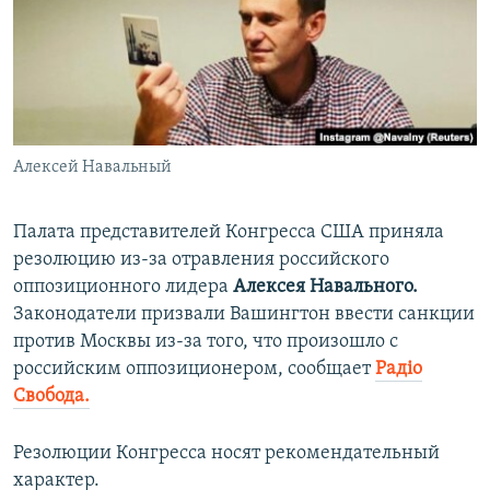
ПРИСОЕДИНЯЙТЕСЬ!
ПОБЕДИТЕЛЕЙ НЕ СУДЯТ?
КРЫМ.НЕПОКОРЕННЫЙ
ELIFBE
УКРАИНСКАЯ ПРОБЛЕМА КРЫМА
Все сайты RFE/RL
Алексей Навальный
Палата представителей Конгресса США приняла
резолюцию из-за отравления российского
оппозиционного лидера
Алексея Навального.
Законодатели призвали Вашингтон ввести санкции
против Москвы из-за того, что произошло с
российским оппозиционером, сообщает
Радіо
Свобода.
Резолюции Конгресса носят рекомендательный
характер.