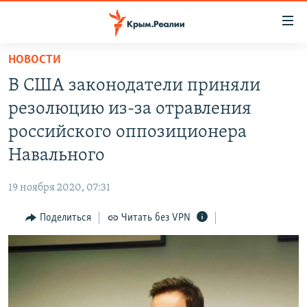
Доступность
ссылки
Вернуться
НОВОСТИ
к
НОВОСТИ
В США законодатели приняли
основному
СПЕЦПРОЕКТЫ
содержанию
резолюцию из-за отравления
ВОДА
Вернутся
ГРУЗ 200
российского оппозиционера
к
ИСТОРИЯ
КАРТА ВОЕННЫХ ОБЪЕКТОВ КРЫМА
Навального
главной
ЕЩЕ
11 ЛЕТ ОККУПАЦИИ КРЫМА. 11 ИСТОРИЙ СОПРОТИВЛЕНИЯ
навигации
19 ноября 2020, 07:31
Вернутся
РАДІО СВОБОДА
ИНТЕРАКТИВ
к
Поделиться
Читать без VPN
КАК ОБОЙТИ БЛОКИРОВКУ
ИНФОГРАФИКА
поиску
ТЕЛЕПРОЕКТ КРЫМ.РЕАЛИИ
Українською
СОВЕТЫ ПРАВОЗАЩИТНИКОВ
Qırımtatar
ПРОПАВШИЕ БЕЗ ВЕСТИ