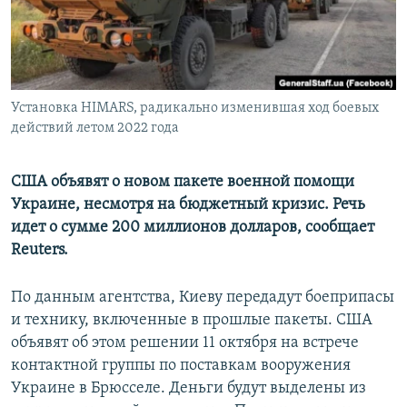
ПРИСОЕДИНЯЙТЕСЬ!
ПОБЕДИТЕЛЕЙ НЕ СУДЯТ?
КРЫМ.НЕПОКОРЕННЫЙ
ELIFBE
Установка HIMARS, радикально изменившая ход боевых
УКРАИНСКАЯ ПРОБЛЕМА КРЫМА
действий летом 2022 года
Все сайты RFE/RL
США объявят о новом пакете военной помощи
Украине, несмотря на бюджетный кризис. Речь
идет о сумме 200 миллионов долларов, сообщает
Reuters.
По данным агентства, Киеву передадут боеприпасы
и технику, включенные в прошлые пакеты. США
объявят об этом решении 11 октября на встрече
контактной группы по поставкам вооружения
Украине в Брюсселе. Деньги будут выделены из