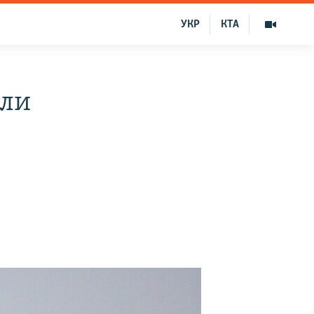
УКР
КТА
или