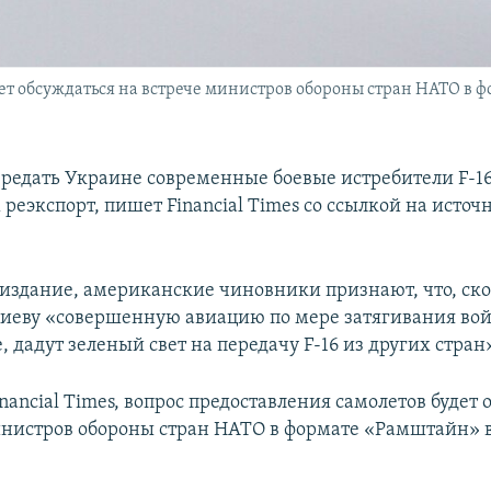
ет обсуждаться на встрече министров обороны стран НАТО в 
редать Украине современные боевые истребители F-1
реэкспорт, пишет Financial Times со ссылкой на источ
 издание, американские чиновники признают, что, ско
Киеву «совершенную авиацию по мере затягивания вой
 дадут зеленый свет на передачу F-16 из других стран
ancial Times, вопрос предоставления самолетов будет 
инистров обороны стран НАТО в формате «Рамштайн» в