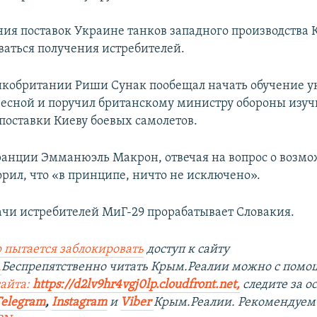
ния поставок Украине танков западного производства 
ваться получения истребителей.
кобритании Риши Сунак пообещал начать обучение 
весной и поручил британскому министру обороны изуч
поставки Киеву боевых самолетов.
анции Эмманюэль Макрон, отвечая на вопрос о возм
орил, что «в принципе, ничто не исключено».
ачи истребителей МиГ-29 прорабатывает Словакия.
 пытается заблокировать
доступ к сайту
.
Беспрепятственно читать Крым.Реалии можно с пом
сайта:
https://d2lv9hr4vgj0lp.cloudfront.net
,
следите за 
Telegram
,
Instagram
и
Viber
Крым.Реалии. Рекомендуем