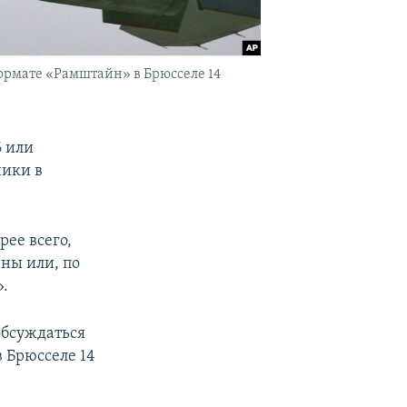
формате «Рамштайн» в Брюсселе 14
6 или
ники в
рее всего,
ны или, по
».
обсуждаться
 Брюсселе 14