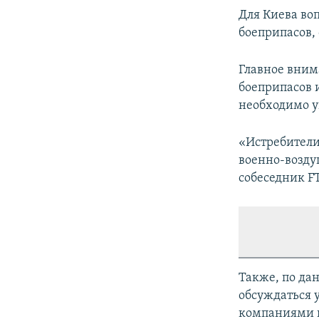
Для Киева во
боеприпасов,
Главное вним
боеприпасов 
необходимо у
«Истребители
военно-возду
собеседник FT
Также, по да
обсуждаться 
компаниями п