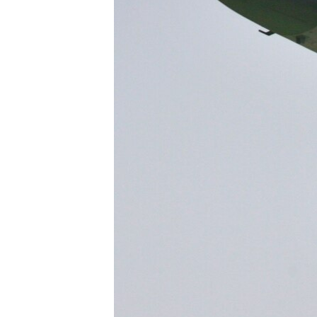
ПОБЕДИТЕЛЕЙ НЕ СУДЯТ?
КРЫМ.НЕПОКОРЕННЫЙ
ELIFBE
УКРАИНСКАЯ ПРОБЛЕМА КРЫМА