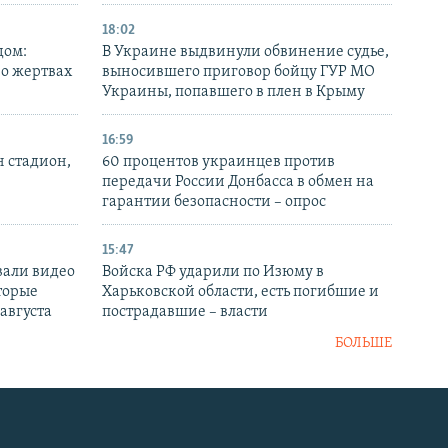
18:02
дом:
В Украине выдвинули обвинение судье,
 о жертвах
выносившего приговор бойцу ГУР МО
Украины, попавшего в плен в Крыму
16:59
н стадион,
60 процентов украинцев против
передачи России Донбасса в обмен на
гарантии безопасности – опрос
15:47
вали видео
Войска РФ ударили по Изюму в
торые
Харьковской области, есть погибшие и
 августа
пострадавшие – власти
БОЛЬШЕ