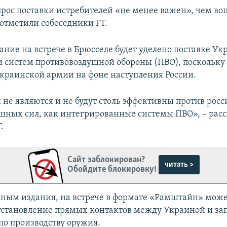
прос поставки истребителей «не менее важен», чем во
 отметили собеседники FT.
ание на встрече в Брюсселе будет уделено поставке Ук
и систем противовоздушной обороны (ПВО), поскольку
краинской армии на фоне наступления России.
 не являются и не будут столь эффективны против рос
шных сил, как интегрированные системы ПВО», – расс
.
Сайт заблокирован?
читать >
Обойдите блокировку!
нным издания, на встрече в формате «Рамштайн» мож
установление прямых контактов между Украиной и з
о производству оружия.