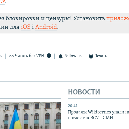
PN
.
ез блокировки и цензуры! Установить
прилож
лии для
iOS
і
Android
.
ся
Читать без VPN
Follow us
Печать
НОВОСТИ
20:41
Продажи Wildberries упали н
после атак ВСУ – СМИ