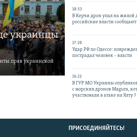
18:53
В Керчи дрон упал на жилой 
российские власти сообщают
где украинцы
17:28
Удар РФ по Одессе: поврежде
пострадал человек – власти
щиты прав украинской
16:22
В ГУР МО Украины опублико
с морских дронов Magura, ко
участвовали в атаке на Ялту 7
ПРИСОЕДИНЯЙТЕСЬ!