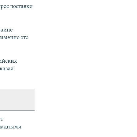
прос поставки
раине
 именно это
сийских
казал
ет
ападными