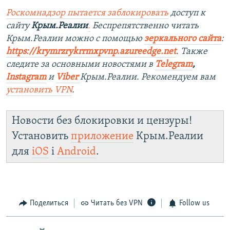
Роскомнадзор пытается заблокировать
доступ к
сайту
Крым.Реалии
.
Беспрепятственно читать
Крым.Реалии можно с помощью
зеркального сайта
:
https://krymrzrykrrmxpvnp.azureedge.net
.
Также
следите за основными новостями в
Telegram
,
Instagram
и
Viber
Крым.Реалии. Рекомендуем вам
установить
VPN
.
Новости без блокировки и цензуры!
Установить
приложение
Крым.Реалии
для
iOS
і
Android
.
Поделиться
Читать без VPN
Follow us