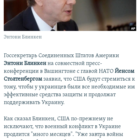
ПРИСОЕДИНЯЙТЕСЬ!
ПОБЕДИТЕЛЕЙ НЕ СУДЯТ?
КРЫМ.НЕПОКОРЕННЫЙ
ELIFBE
Энтони Блинкен
УКРАИНСКАЯ ПРОБЛЕМА КРЫМА
Все сайты RFE/RL
Госсекретарь Соединенных Штатов Америки
Энтони Блинкен
на совместной пресс-
конференции в Вашингтоне с главой НАТО
Йенсом
Столтенбергом
заявил, что США будут стремиться к
тому, чтобы у украинцев были все необходимые им
эффективные средства защиты и продолжат
поддерживать Украину.
Как сказал Блинкен, США по-прежнему не
исключают, что военный конфликт в Украине
продлится "много месяцев". "Уже завтра войны