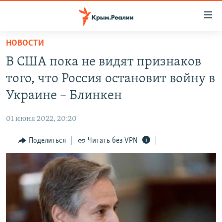
Доступность
ссылки
Вернуться
НОВОСТИ
к
НОВОСТИ
В США пока не видят признаков
основному
СПЕЦПРОЕКТЫ
содержанию
того, что Россия остановит войну в
ВОДА
Вернутся
ГРУЗ 200
Украине – Блинкен
к
ИСТОРИЯ
КАРТА ВОЕННЫХ ОБЪЕКТОВ КРЫМА
главной
01 июня 2022, 20:20
ЕЩЕ
11 ЛЕТ ОККУПАЦИИ КРЫМА. 11 ИСТОРИЙ СОПРОТИВЛЕНИЯ
навигации
Вернутся
Поделиться
Читать без VPN
РАДІО СВОБОДА
ИНТЕРАКТИВ
к
КАК ОБОЙТИ БЛОКИРОВКУ
ИНФОГРАФИКА
поиску
ТЕЛЕПРОЕКТ КРЫМ.РЕАЛИИ
Українською
СОВЕТЫ ПРАВОЗАЩИТНИКОВ
Qırımtatar
ПРОПАВШИЕ БЕЗ ВЕСТИ