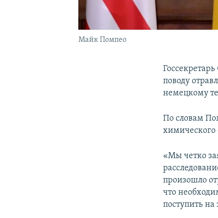
Майк Помпео
Госсекретар
поводу отрав
немецкому т
По словам По
химического 
«Мы четко за
расследование
произошло отр
что необходи
поступить на