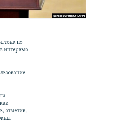
гтона по
в интервью
ользование
сти
 как
ь, отметив,
лжны