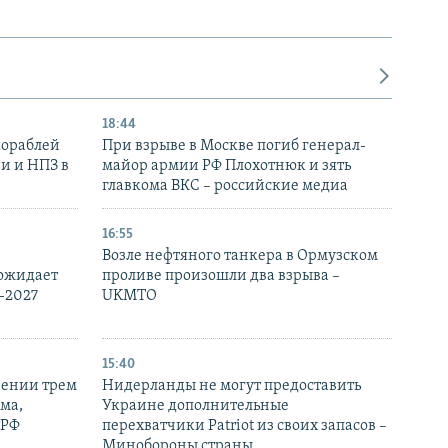
18:44
кораблей
При взрыве в Москве погиб генерал-
и и НПЗ в
майор армии РФ Плохотнюк и зять
главкома ВКС – российские медиа
16:55
Возле нефтяного танкера в Ормузском
 ожидает
проливе произошли два взрыва –
-2027
UKMTO
15:40
рении трем
Нидерланды не могут предоставить
ма,
Украине дополнительные
 РФ
перехватчики Patriot из своих запасов –
Минобороны страны