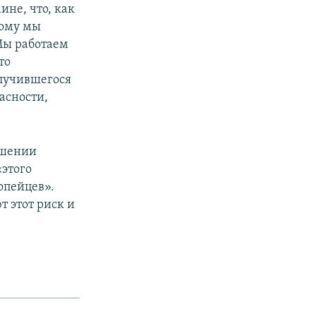
ине, что, как
тому мы
 Мы работаем
то
случившегося
асности,
ошении
«этого
опейцев».
т этот риск и