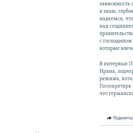
зависимость о
я знаю, глубо
надеемся, что
над создание
правительств
с господином
которые влече
В интервью П
Ирана, подче
режима, котор
Госсекретарь
что германск
Поделить