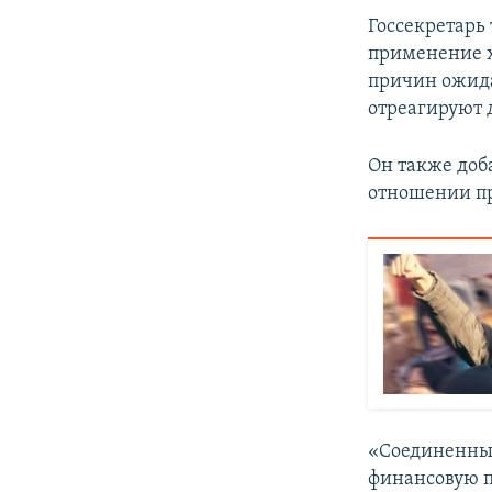
Госсекретарь
применение 
причин ожида
отреагируют 
Он также доб
отношении пр
«Соединенные
финансовую по