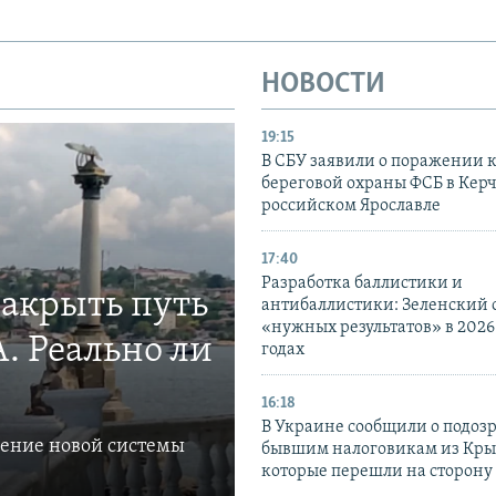
НОВОСТИ
19:15
В СБУ заявили о поражении 
береговой охраны ФСБ в Керч
российском Ярославле
17:40
Разработка баллистики и
закрыть путь
антибаллистики: Зеленский
«нужных результатов» в 2026
. Реально ли
годах
16:18
В Украине сообщили о подоз
ление новой системы
бывшим налоговикам из Кры
которые перешли на сторону