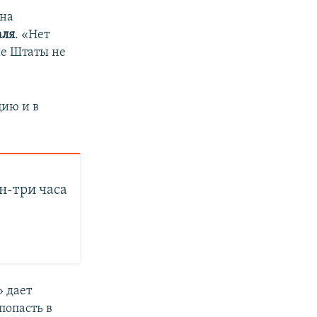
 на
аля
. «Нет
ые Штаты не
цию и в
н-три часа
» дает
попасть в