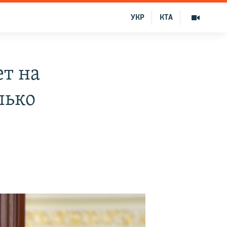
УКР
КТА
т на
лько