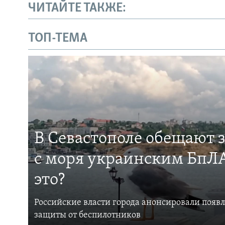
ЧИТАЙТЕ ТАКЖЕ:
ТОП-ТЕМА
В Севастополе обещают 
с моря украинским БпЛА
это?
Российские власти города анонсировали появ
защиты от беспилотников