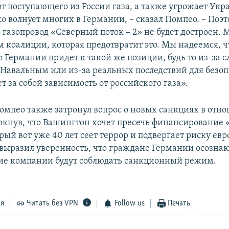
т поступающего из России газа, а также угрожает Укра
ко волнует многих в Германии, – сказал Помпео. – Поэ
 газопровод «Северный поток – 2» не будет достроен.
м коалиции, которая предотвратит это. Мы надеемся, ч
о Германии придет к такой же позиции, будь то из-за 
 Навальным или из-за реальных последствий для безоп
т за собой зависимость от российского газа».
омпео также затронул вопрос о новых санкциях в отн
ркнув, что Вашингтон хочет пресечь финансирование 
ый вот уже 40 лет сеет террор и подвергает риску евр
 выразил уверенность, что граждане Германии осознаю
ие компании будут соблюдать санкционный режим.
ся
Читать без VPN
Follow us
Печать