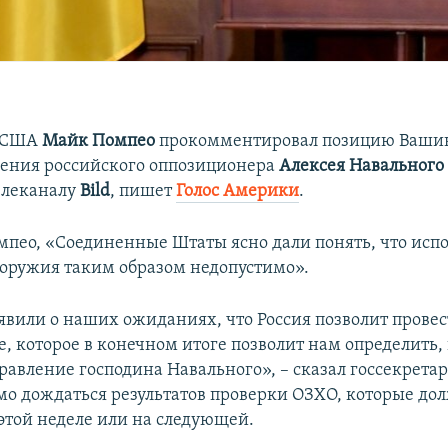
ь США
Майк Помпео
прокомментировал позицию Вашин
ления российского оппозиционера
Алексея Навального
елеканалу
Bild
, пишет
Голос Америки
.
мпео, «Соединенные Штаты ясно дали понять, что исп
оружия таким образом недопустимо».
явили о наших ожиданиях, что Россия позволит прове
, которое в конечном итоге позволит нам определить,
авление господина Навального», – сказал госсекретар
мо дождаться результатов проверки ОЗХО, которые до
 этой неделе или на следующей.