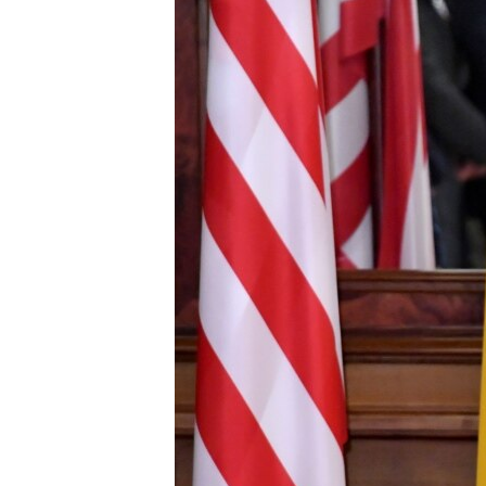
ПОБЕДИТЕЛЕЙ НЕ СУДЯТ?
КРЫМ.НЕПОКОРЕННЫЙ
ELIFBE
УКРАИНСКАЯ ПРОБЛЕМА КРЫМА