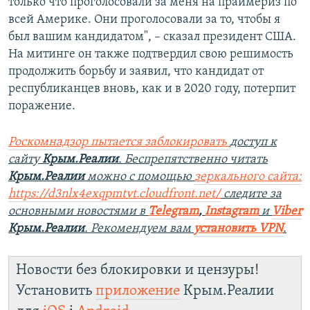
только что проголосовали за меня на праймериз по
всей Америке. Они проголосовали за то, чтобы я
был вашим кандидатом", – сказал президент США.
На митинге он также подтвердил свою решимость
продолжить борьбу и заявил, что кандидат от
республиканцев вновь, как и в 2020 году, потерпит
поражение.
Роскомнадзор пытается заблокировать
доступ к
сайту
Крым.Реалии
. Беспрепятственно читать
Крым.Реалии
можно с помощью
зеркального сайта:
https://d3nlx4exqpmtvt.cloudfront.net/
следите за
основными новостями в
Telegram
,
Instagram
и
Viber
Крым.Реалии
. Рекомендуем вам
установить VPN
.
Новости без блокировки и цензуры!
Установить
приложение
Крым.Реалии