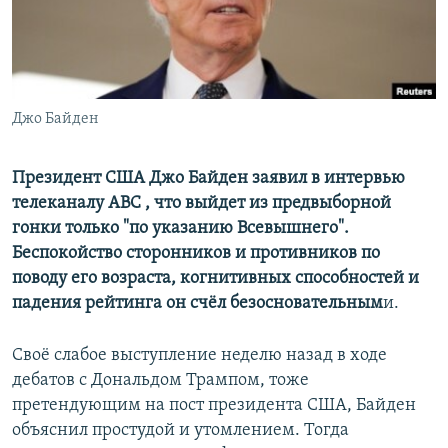
ПРИСОЕДИНЯЙТЕСЬ!
ПОБЕДИТЕЛЕЙ НЕ СУДЯТ?
КРЫМ.НЕПОКОРЕННЫЙ
ELIFBE
Джо Байден
УКРАИНСКАЯ ПРОБЛЕМА КРЫМА
Все сайты RFE/RL
Президент США Джо Байден заявил в интервью
телеканалу ABC , что выйдет из предвыборной
гонки только "по указанию Всевышнего".
Беспокойство сторонников и противников по
поводу его возраста, когнитивных способностей и
падения рейтинга он счёл безосновательным
и.
Своё слабое выступление неделю назад в ходе
дебатов с Дональдом Трампом, тоже
претендующим на пост президента США, Байден
объяснил простудой и утомлением. Тогда