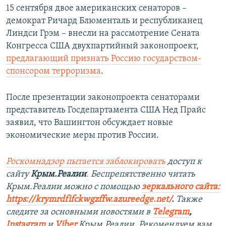
15 сентября двое американских сенаторов –
демократ Ричард Блюменталь и республиканец
Линдси Грэм – внесли на рассмотрение Сената
Конгресса США двухпартийный законопроект,
предлагающий признать Россию государством-
спонсором терроризма
.
После презентации законопроекта сенаторами
представитель Госдепартамента США Нед Прайс
заявил, что Вашингтон обсуждает новые
экономические меры против России.
Роскомнадзор пытается заблокировать
доступ к
сайту
Крым.Реалии
.
Беспрепятственно читать
Крым.Реалии можно с помощью
зеркального сайта:
https://krymrdfifckwgzffw.azureedge.net/
. ​
Также
следите за основными новостями в
Telegram
,
Instagram
и
Viber
Крым.Реалии. Рекомендуем вам