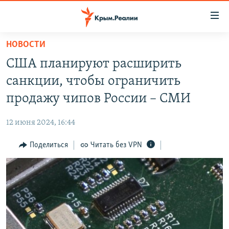
Доступность
ссылки
Вернуться
НОВОСТИ
к
НОВОСТИ
США планируют расширить
основному
СПЕЦПРОЕКТЫ
содержанию
санкции, чтобы ограничить
ВОДА
Вернутся
ГРУЗ 200
продажу чипов России – СМИ
к
ИСТОРИЯ
КАРТА ВОЕННЫХ ОБЪЕКТОВ КРЫМА
главной
12 июня 2024, 16:44
ЕЩЕ
11 ЛЕТ ОККУПАЦИИ КРЫМА. 11 ИСТОРИЙ СОПРОТИВЛЕНИЯ
навигации
Вернутся
Поделиться
Читать без VPN
РАДІО СВОБОДА
ИНТЕРАКТИВ
к
КАК ОБОЙТИ БЛОКИРОВКУ
ИНФОГРАФИКА
поиску
ТЕЛЕПРОЕКТ КРЫМ.РЕАЛИИ
Українською
СОВЕТЫ ПРАВОЗАЩИТНИКОВ
Qırımtatar
ПРОПАВШИЕ БЕЗ ВЕСТИ