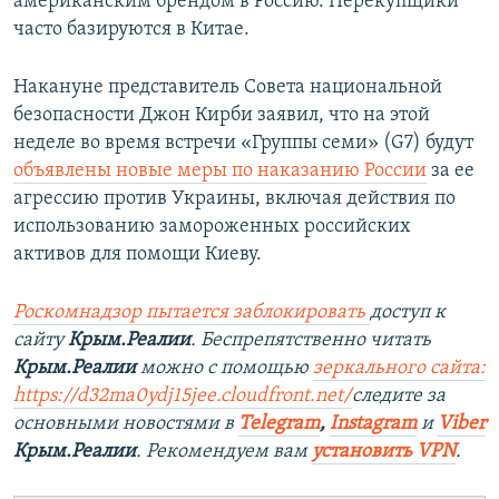
американским брендом в Россию. Перекупщики
часто базируются в Китае.
Накануне представитель Совета национальной
безопасности Джон Кирби заявил, что на этой
неделе во время встречи «Группы семи» (G7) будут
объявлены новые меры по наказанию России
за ее
агрессию против Украины, включая действия по
использованию замороженных российских
активов для помощи Киеву.
Роскомнадзор пытается заблокировать
доступ к
сайту
Крым.Реалии
. Беспрепятственно читать
Крым.Реалии
можно с помощью
зеркального сайта:
https://d32ma0ydj15jee.cloudfront.net/
следите за
основными новостями в
Telegram
,
Instagram
и
Viber
Крым.Реалии
. Рекомендуем вам
установить VPN
.