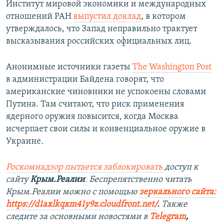
Институт мировой экономики и международных
отношений РАН
выпустил доклад
, в котором
утверждалось, что Запад неправильно трактует
высказывания российских официальных лиц.
Анонимные источники газеты
The Washington Post
в администрации Байдена говорят, что
американские чиновники не успокоены словами
Путина. Там считают, что риск применения
ядерного оружия повысится, когда Москва
исчерпает свои силы и конвенциальное оружие в
Украине.
Роскомнадзор пытается заблокировать
доступ к
сайту
Крым.Реалии
.
Беспрепятственно читать
Крым.Реалии мож
но с помощью
зеркального сайта:
https://d1axlkqxm41y9z.cloudfront.net/
. ​
Также
следите за основными новостями в
Telegram
,