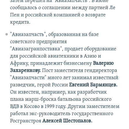
затем перешёл на "Авиазапчасть". В июне
сообщалось о соглашении между партией Ле
Пен и российской компанией о возврате
кредита.
"Авиазапчасть", образованная на базе
советского предприятия
"Авиазагранпоставка", продает оборудование
для российской авиатехники в Азию и
Африку, принадлежит бизнесмену
Валерию
Захаренкову.
Пост заместителя гендиректора
"Авиазапчасти" много лет занимал известный
разведчик, герой России
Евгений Бармянцев.
Он известен, например, как разработчик
плана марш-броска батальона российского
ВДВ в Косово в 1999 году. Другим заместителем
работал экс-руководитель государственного
Росгранстроя
Алексей Шестопалов.