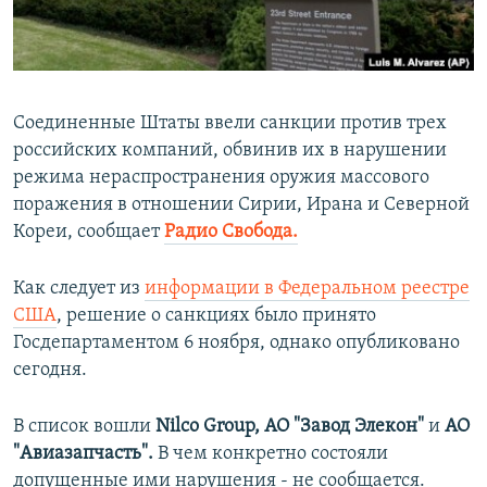
ПРИСОЕДИНЯЙТЕСЬ!
ПОБЕДИТЕЛЕЙ НЕ СУДЯТ?
КРЫМ.НЕПОКОРЕННЫЙ
ELIFBE
Соединенные Штаты ввели санкции против трех
УКРАИНСКАЯ ПРОБЛЕМА КРЫМА
российских компаний, обвинив их в нарушении
Все сайты RFE/RL
режима нераспространения оружия массового
поражения в отношении Сирии, Ирана и Северной
Кореи, сообщает
Радио Свобода.
Как следует из
информации в Федеральном реестре
США
, решение о санкциях было принято
Госдепартаментом 6 ноября, однако опубликовано
сегодня.
В список вошли
Nilco Group, АО "Завод Элекон"
и
АО
"Авиазапчасть".
В чем конкретно состояли
допущенные ими нарушения - не сообщается.