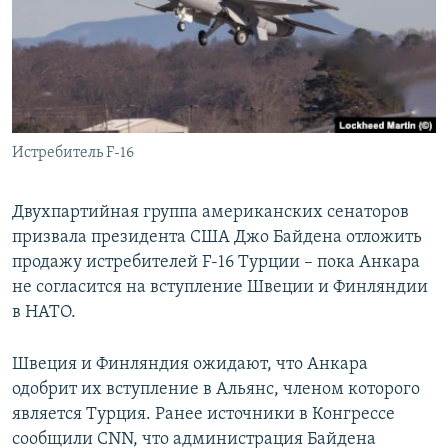
ПРИСОЕДИНЯЙТЕСЬ!
ПОБЕДИТЕЛЕЙ НЕ СУДЯТ?
КРЫМ.НЕПОКОРЕННЫЙ
ELIFBE
УКРАИНСКАЯ ПРОБЛЕМА КРЫМА
Все сайты RFE/RL
Истребитель F-16
Двухпартийная группа американских сенаторов
призвала президента США Джо Байдена отложить
продажу истребителей F-16 Турции – пока Анкара
не согласится на вступление Швеции и Финляндии
в НАТО.
Швеция и Финляндия ожидают, что Анкара
одобрит их вступление в Альянс, членом которого
является Турция. Ранее источники в Конгрессе
сообщили CNN, что администрация Байдена