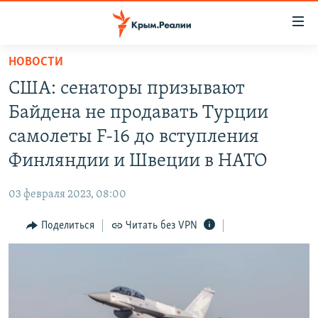
Доступность
ссылки
Вернуться
НОВОСТИ
к
НОВОСТИ
США: сенаторы призывают
основному
СПЕЦПРОЕКТЫ
содержанию
Байдена не продавать Турции
ВОДА
Вернутся
ГРУЗ 200
самолеты F-16 до вступления
к
ИСТОРИЯ
КАРТА ВОЕННЫХ ОБЪЕКТОВ КРЫМА
Финляндии и Швеции в НАТО
главной
ЕЩЕ
11 ЛЕТ ОККУПАЦИИ КРЫМА. 11 ИСТОРИЙ СОПРОТИВЛЕНИЯ
навигации
03 февраля 2023, 08:00
Вернутся
РАДІО СВОБОДА
ИНТЕРАКТИВ
к
Поделиться
Читать без VPN
КАК ОБОЙТИ БЛОКИРОВКУ
ИНФОГРАФИКА
поиску
ТЕЛЕПРОЕКТ КРЫМ.РЕАЛИИ
Українською
СОВЕТЫ ПРАВОЗАЩИТНИКОВ
Qırımtatar
ПРОПАВШИЕ БЕЗ ВЕСТИ