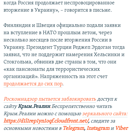
когда Россия продолжает неспровоцированное
вторжение в Украину», – говорится в письме.
Финляндия и Швеция официально подали заявки
на вступление в НАТО прошлым летом, через
несколько месяцев после вторжения России в
Украину. Президент Турции Реджеп Эрдоган тогда
заявил, что не поддержит намерения Хельсинки и
Стокгольма, обвинив две страны в том, что они
«как пансионаты для террористических
организаций». Напряженность на этот счет
продолжается до сих пор
.
Роскомнадзор пытается заблокировать
доступ к
сайту
Крым.Реалии
.
Беспрепятственно читать
Крым.Реалии можно с помощью
зеркального сайта:
https://d1l1rep1yn1oqf.cloudfront.net/
,
следите за
основными новостями в
Telegram
,
Instagram
и
Viber