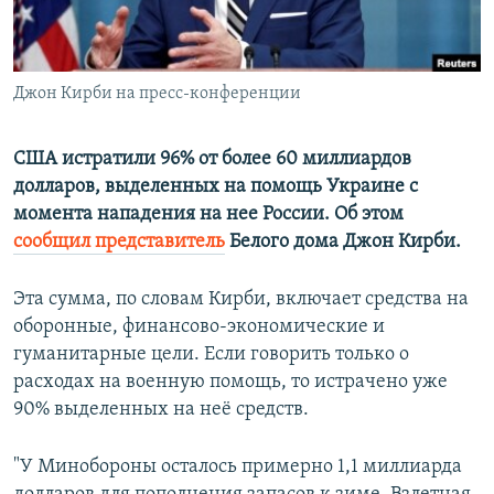
ПРИСОЕДИНЯЙТЕСЬ!
ПОБЕДИТЕЛЕЙ НЕ СУДЯТ?
КРЫМ.НЕПОКОРЕННЫЙ
Джон Кирби на пресс-конференции
ELIFBE
УКРАИНСКАЯ ПРОБЛЕМА КРЫМА
США истратили 96% от более 60 миллиардов
Все сайты RFE/RL
долларов, выделенных на помощь Украине с
момента нападения на нее России. Об этом
сообщил представитель
Белого дома Джон Кирби.
Эта сумма, по словам Кирби, включает средства на
оборонные, финансово-экономические и
гуманитарные цели. Если говорить только о
расходах на военную помощь, то истрачено уже
90% выделенных на неё средств.
"У Минобороны осталось примерно 1,1 миллиарда