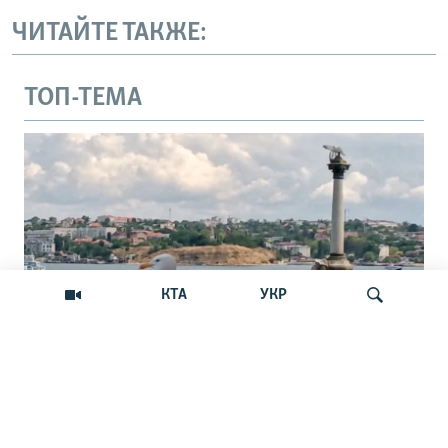
ЧИТАЙТЕ ТАКЖЕ:
ТОП-ТЕМА
КТА
УКР
В Севастополе обещают закрыть путь с
Искать
моря украинским БпЛА. Реально ли
это?