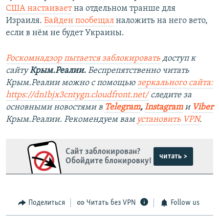
США настаивает
на отдельном транше для
Израиля.
Байден пообещал
наложить на него вето,
если в нём не будет Украины.
Роскомнадзор пытается заблокировать
доступ к
сайту
Крым.Реалии.
Беспрепятственно читать
Крым.Реалии можно с помощью
зеркального сайта:
https://dn1bjx3cntygn.cloudfront.net/
следите за
основными новостями в
Telegram
,
Instagram
и
Viber
Крым.Реалии. Рекомендуем вам
установить VPN
.
Сайт заблокирован?
читать >
Обойдите блокировку!
Поделиться
Читать без VPN
Follow us