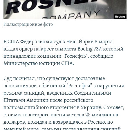
ПРИСОЕДИНЯЙТЕСЬ!
ПОБЕДИТЕЛЕЙ НЕ СУДЯТ?
КРЫМ.НЕПОКОРЕННЫЙ
Иллюстрационное фото
ELIFBE
УКРАИНСКАЯ ПРОБЛЕМА КРЫМА
В США Федеральный суд в Нью-Йорке 8 марта
Все сайты RFE/RL
выдал ордер на арест самолета Boeing 737, который
принадлежит компании "Роснефть", сообщило
Министерство юстиции США.
Суд посчитал, что существуют достаточные
основания для обвинений "Роснефти" в нарушении
режима санкций, введенных Соединенными
Штатами Америки после российского
полномасштабного вторжения в Украину. Самолет,
стоимость которого оценивается в 25 миллионов
долларов, покидал и возвращался в Россию, по
меньшей мере, семь раз после введения санкций,