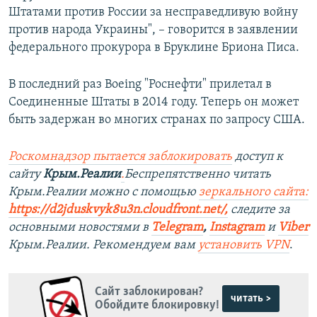
Штатами против России за несправедливую войну
против народа Украины", – говорится в заявлении
федерального прокурора в Бруклине Бриона Писа.
В последний раз Boeing "Роснефти" прилетал в
Соединенные Штаты в 2014 году. Теперь он может
быть задержан во многих странах по запросу США.
Роск
о
мнадзор пытается заблокировать
доступ к
сайту
Крым.Реалии
.
Беспрепятственно читать
Крым.Реалии можно с помощью
зеркального сайта:
https://d2jduskvyk8u3n.cloudfront.net/
,
следите за
основными новостями в
Telegram
,
Instagram
и
Viber
Крым.Реалии. Рекомендуем вам
установить VPN
.
Сайт заблокирован?
читать >
Обойдите блокировку!