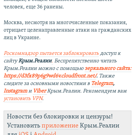
человек, еще 36 ранены.
Москва, несмотря на многочисленные показания,
отрицает целенаправленные атаки на гражданских
лиц в Украине.
Роскомнадзор пытается заблокировать
доступ к
сайту
Крым.Реалии
.
Беспрепятственно читать
Крым.Реалии можно с помощью
зеркального сайта:
https://d3fx89p6g9wd6v.cloudfront.net/
. ​
Также
следите за основными новостями в
Telegram
,
Instagram
и
Viber
Крым.Реалии. Рекомендуем вам
установить
VPN
.
Новости без блокировки и цензуры!
Установить
приложение
Крым.Реалии
для
iOS
і
Android
.