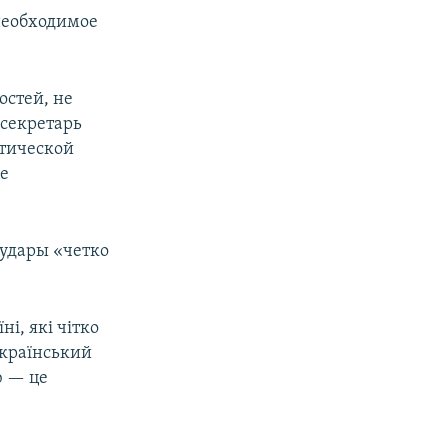
необходимое
остей, не
ссекретарь
етической
ше
 удары «четко
ні, які чітко
український
ю — це