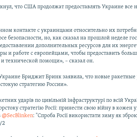
кнул, что США продолжат предоставлять Украине все 
нном контакте с украинцами относительно их потребн
осе безопасности, но, как сказал на прошлой неделе го
редоставлении дополнительных ресурсов для их энерг
ры и работе с европейцами, чтобы предоставить боль
 и технической помощи», – сказал он.
Украине Бриджит Бринк заявила, что новые ракетные
стокую стратегию России».
етних ударів по цивільній інфраструктурі по всій Украї
рстоку стратегію Росії: принести свою війну в кожен 
в
@SecBlinken
: "Спроба Росії використати зиму як збро
/2