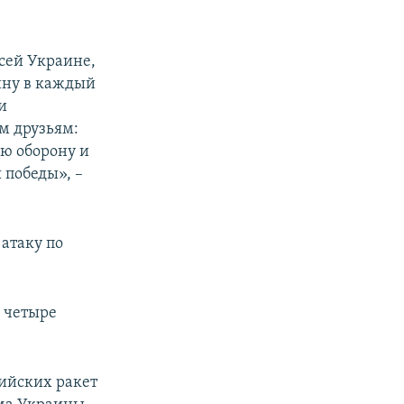
сей Украине,
йну в каждый
и
м друзьям:
ую оборону и
 победы», –
атаку по
и четыре
ийских ракет