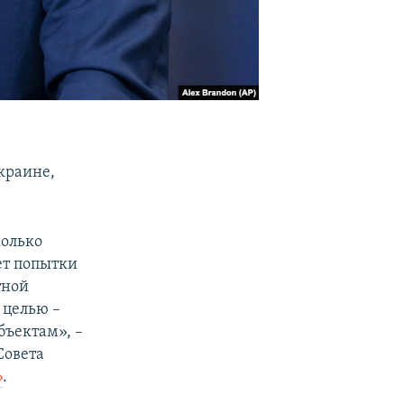
краине,
колько
ет попытки
тной
 целью –
бъектам», –
Совета
»
.