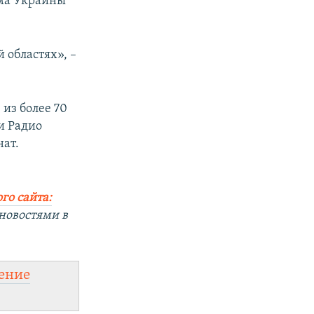
ема Украины
 областях», –
из более 70
и Радио
ат.
го сайта:
новостями в
ение