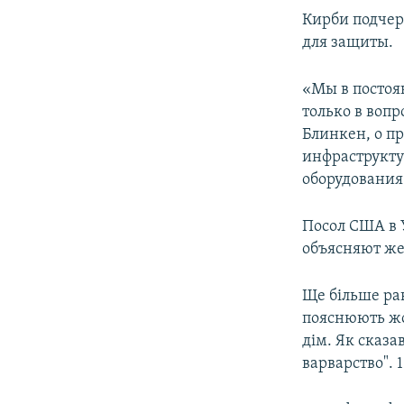
Кирби подчер
для защиты.
«Мы в постоя
только в вопр
Блинкен, о п
инфраструкту
оборудования
Посол США в 
объясняют же
Ще більше рак
пояснюють жо
дім. Як сказа
варварство". 1