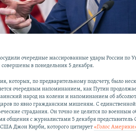
 осудили очередные массированные удары России по У
 совершены в понедельник 5 декабря.
ия, которых, по предварительному подсчету, было нес
ляется очередным напоминанием, как Путин продолжа
раинский народ на колени и напоминанием об абсолю
даров по явно гражданским мишеням. С единственной
веческие страдания. Он точно не целится по военным о
емя общения с журналистами 5 декабря представитель 
 США Джон Кирби, которого цитирует
«Голос Америки