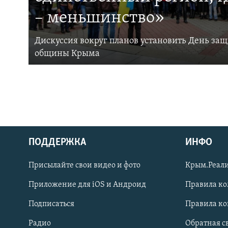
– меньшинство»
Дискуссия вокруг планов установить День за
общины Крыма
ПОДДЕРЖКА
ИНФО
Українською
Присылайте свои видео и фото
Крым.Реали
Qırımtatar
Приложение для iOS и Андроид
Правила к
Подписаться
Правила к
ПРИСОЕДИНЯЙТЕСЬ!
Радио
Обратная с