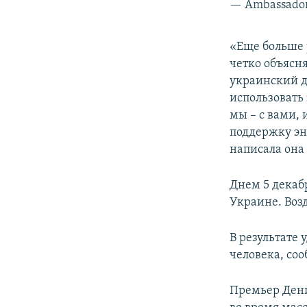
— Ambassador
«Еще больше 
четко объясн
украинский д
использовать
мы – с вами,
поддержку эн
написала она 
Днем 5 декаб
Украине. Воз
В результате
человека, со
Премьер Дени