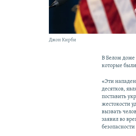
Джон Кирби
В Белом доме
которые были
«Эти нападен
десятков, яв
поставить ук
жестокости у
вызвать чело
заявил во вр
безопасности