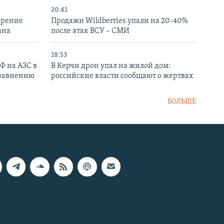
20:41
ирение
Продажи Wildberries упали на 20-40%
ана
после атак ВСУ – СМИ
18:53
РФ на АЗС в
В Керчи дрон упал на жилой дом:
сравнению
российские власти сообщают о жертвах
БОЛЬШЕ