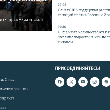
22:08
Сенат США поддержал расш
санкций против России и Ир
щиты прав украинской
19:46
CIR: в июле количество атак 
Украине выросло на 72% по 
с июнем
ПРИСОЕДИНЯЙТЕСЬ!
и. О нас
омментирования
опирайта
вязь