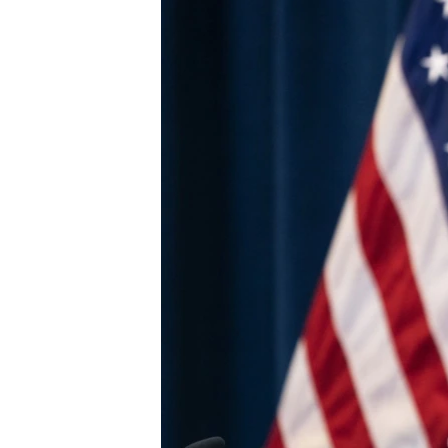
ПОБЕДИТЕЛЕЙ НЕ СУДЯТ?
КРЫМ.НЕПОКОРЕННЫЙ
ELIFBE
УКРАИНСКАЯ ПРОБЛЕМА КРЫМА