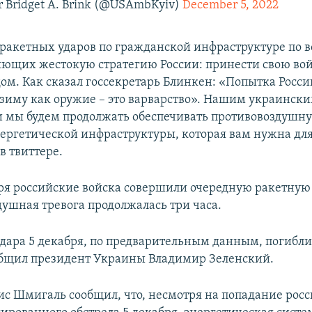
 Bridget A. Brink (@USAmbKyiv)
December 5, 2022
ракетных ударов по гражданской инфраструктуре по в
яющих жестокую стратегию России: принести свою во
ом. Как сказал госсекретарь Блинкен: «Попытка Росси
 зиму как оружие – это варварство». Нашим украински
 и мы будем продолжать обеспечивать противовоздушн
ергетической инфраструктуры, которая вам нужна для
в твиттере.
ря российские войска совершили очередную ракетную 
душная тревога продолжалась три часа.
 удара 5 декабря, по предварительным данным, погибл
общил президент Украины Владимир Зеленский.
с Шмигаль сообщил, что, несмотря на попадание росс