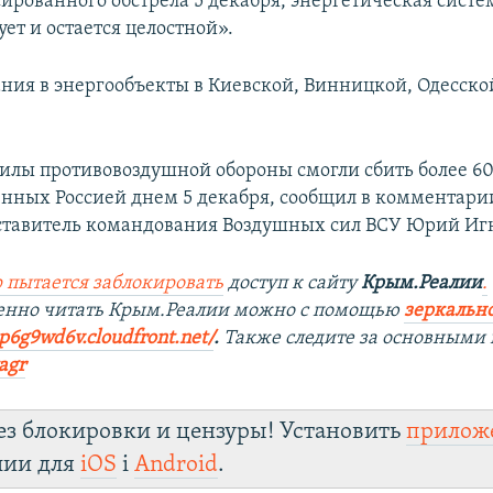
сированного обстрела 5 декабря, энергетическая сист
ет и остается целостной».
ния в энергообъекты в Киевской, Винницкой, Одесской
илы противовоздушной обороны смогли сбить более 60 
енных Россией днем 5 декабря, сообщил в комментари
ставитель командования Воздушных сил ВСУ Юрий Игн
 пытается заблокировать
доступ к сайту
Крым.Реалии
.
венно читать Крым.Реалии можно с помощью
зеркально
9p6g9wd6v.cloudfront.net/
. ​
Также следите за основными 
agr
ез блокировки и цензуры! Установить
прилож
лии для
iOS
і
Android
.