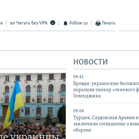
ся
Читать без VPN
Follow us
Печать
НОВОСТИ
09:41
Бровди: украинские беспил
поразили танкер «теневого ф
Геленджика
09:00
Турция, Саудовская Аравия 
заключили соглашение о вз
обороне
где украинцы