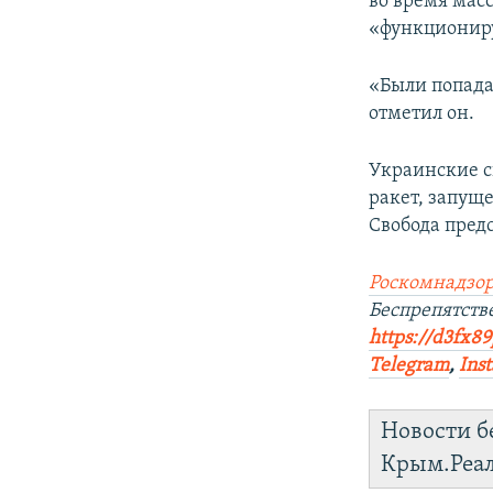
во время мас
«функциониру
«Были попада
отметил он.
Украинские с
ракет, запущ
Свобода пред
Роскомнадзор
Беспрепятст
https://d3fx8
Telegram
,
Inst
Новости б
Крым.Реа