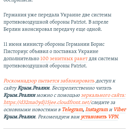
боеприпасы.
Германия уже передала Украине две системы
противовоздушной обороны Patriot. В апреле
Берлин анонсировал передачу еще одной.
11 июня министр обороны Германии Борис
Писториус объявил о поставках Украине
дополнительно
100 зенитных ракет
для системы
противовоздушной обороны Patriot.
Роскомнадзор пытается заблокировать
доступ к
сайту
Крым.Реалии
. Беспрепятственно читать
Крым.Реалии
можно с помощью
зеркального сайта:
https://d32ma0ydj15jee.cloudfront.net/
следите за
основными новостями в
Telegram
,
Instagram
и
Viber
Крым.Реалии
. Рекомендуем вам
установить VPN
.