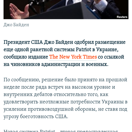
ПРИСОЕДИНЯЙТЕСЬ!
ПОБЕДИТЕЛЕЙ НЕ СУДЯТ?
КРЫМ.НЕПОКОРЕННЫЙ
Джо Байден
ELIFBE
УКРАИНСКАЯ ПРОБЛЕМА КРЫМА
Президент США Джо Байден одобрил размещение
Все сайты RFE/RL
еще одной ракетной системы Patriot в Украине,
сообщило издание
The New York Times
со ссылкой
на чиновников администрации и военных.
По сообщению, решение было принято на прошлой
неделе после ряда встреч на высоком уровне и
внутренних дебатов относительно того, как
удовлетворить неотложные потребности Украины в
усилении противовоздушной обороны, не ставя под
угрозу боеготовность США.