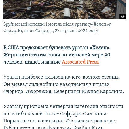
ПРИСОЕДИНЯЙТЕСЬ!
ПОБЕДИТЕЛЕЙ НЕ СУДЯТ?
КРЫМ.НЕПОКОРЕННЫЙ
Зруйновані котеджі і мотель після урагану«Хелен»у
ELIFBE
Седар-Кі, штат Флорида, 27 вересня 2024 року
УКРАИНСКАЯ ПРОБЛЕМА КРЫМА
Все сайты RFE/RL
В США продолжает бушевать ураган «Хелен».
Жертвами стихии стали по меньшей мере 40
человек, пишет издание
Associated Press.
Ураган наиболее активен на юго-востоке страны.
Он вызвал сильнейшие наводнения в штатах
Флорида, Джорджия, Северная и Южная Каролина.
Урагану присвоена четвертая категория опасности
по пятибалльной шкале Саффира-Симпсона.
Порывы ветра составляют 225 километров в час.
Губернатор штата Джорджия Брайан Кэмп