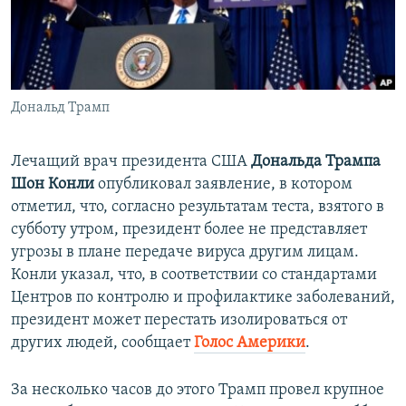
ПРИСОЕДИНЯЙТЕСЬ!
ПОБЕДИТЕЛЕЙ НЕ СУДЯТ?
КРЫМ.НЕПОКОРЕННЫЙ
ELIFBE
Дональд Трамп
УКРАИНСКАЯ ПРОБЛЕМА КРЫМА
Все сайты RFE/RL
Лечащий врач президента США
Дональда Трампа
Шон Конли
опубликовал заявление, в котором
отметил, что, согласно результатам теста, взятого в
субботу утром, президент более не представляет
угрозы в плане передаче вируса другим лицам.
Конли указал, что, в соответствии со стандартами
Центров по контролю и профилактике заболеваний,
президент может перестать изолироваться от
других людей, сообщает
Голос Америки
.
За несколько часов до этого Трамп провел крупное