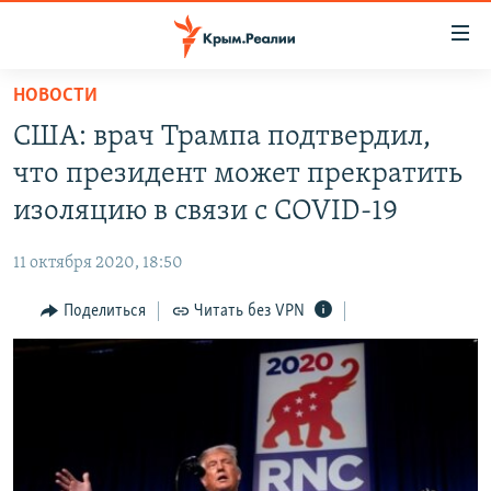
Доступность
ссылки
Вернуться
НОВОСТИ
к
НОВОСТИ
США: врач Трампа подтвердил,
основному
СПЕЦПРОЕКТЫ
содержанию
что президент может прекратить
ВОДА
Вернутся
ГРУЗ 200
изоляцию в связи с COVID-19
к
ИСТОРИЯ
КАРТА ВОЕННЫХ ОБЪЕКТОВ КРЫМА
главной
11 октября 2020, 18:50
ЕЩЕ
11 ЛЕТ ОККУПАЦИИ КРЫМА. 11 ИСТОРИЙ СОПРОТИВЛЕНИЯ
навигации
Вернутся
Поделиться
Читать без VPN
РАДІО СВОБОДА
ИНТЕРАКТИВ
к
КАК ОБОЙТИ БЛОКИРОВКУ
ИНФОГРАФИКА
поиску
ТЕЛЕПРОЕКТ КРЫМ.РЕАЛИИ
Українською
СОВЕТЫ ПРАВОЗАЩИТНИКОВ
Qırımtatar
ПРОПАВШИЕ БЕЗ ВЕСТИ